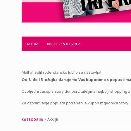
DATUM
08.03. - 15.03.2017.
Mall of Split rođendansko ludilo se nastavlja!
Od 8. do 15. ožujka darujemo Vas kuponima s popustima
Ovotjedni časopis Story donosi čitateljima najbolji shopping u
Za ostvarivanje popusta potreban je kupon iz tjednika Story.
AKCIJE
KATEGORIJA