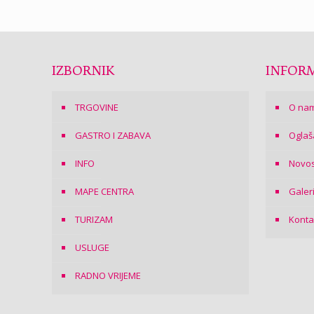
IZBORNIK
INFORM
TRGOVINE
O na
GASTRO I ZABAVA
Oglaš
INFO
Novos
MAPE CENTRA
Galer
TURIZAM
Konta
USLUGE
RADNO VRIJEME