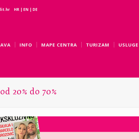
it.hr
HR
|
EN
|
DE
BAVA
INFO
MAPE CENTRA
TURIZAM
USLUGE
od 20% do 70%