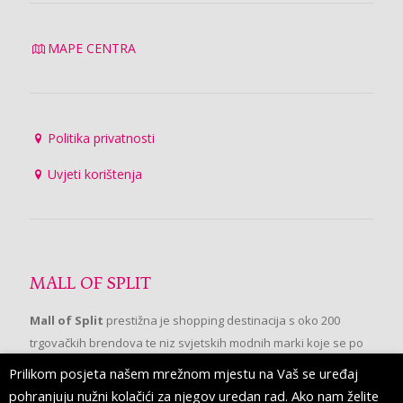
MAPE CENTRA
Politika privatnosti
Uvjeti korištenja
MALL OF SPLIT
Mall of Split
prestižna je shopping destinacija s oko 200
trgovačkih brendova te niz svjetskih modnih marki koje se po
prvi put pojavljuju u Splitu.
Prilikom posjeta našem mrežnom mjestu na Vaš se uređaj
pohranjuju nužni kolačići za njegov uredan rad. Ako nam želite