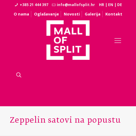
+385 21 444 397
info@mallofsplit.hr
HR
|
EN
|
DE
O nama
Oglašavanje
Novosti
Galerija
Kontakt
Zeppelin satovi na popustu