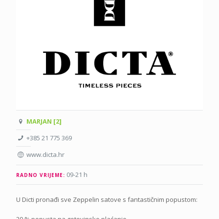
MARJAN [2]
+385 21 775 369
www.dicta.hr
09-21 h
RADNO VRIJEME:
U Dicti pronađi sve Zeppelin satove s fantastičnim popustom:
20 % popusta na gotovinsko plaćanje.