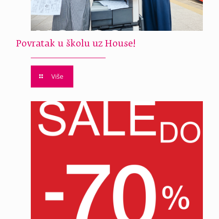
Povratak u školu uz House!
Više