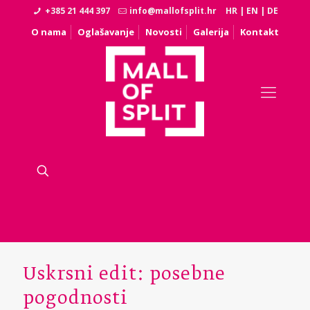
+385 21 444 397
info@mallofsplit.hr
HR
|
EN
|
DE
O nama
Oglašavanje
Novosti
Galerija
Kontakt
Uskrsni edit: posebne
pogodnosti