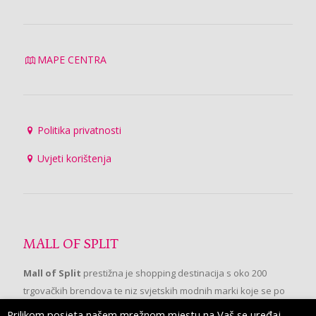
MAPE CENTRA
Politika privatnosti
Uvjeti korištenja
MALL OF SPLIT
Mall of Split
prestižna je shopping destinacija s oko 200
trgovačkih brendova te niz svjetskih modnih marki koje se po
prvi put pojavljuju u Splitu.
Prilikom posjeta našem mrežnom mjestu na Vaš se uređaj