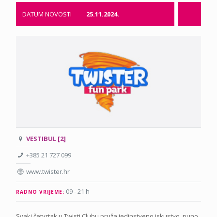
DATUM NOVOSTI
25.11.2024.
VESTIBUL [2]
+385 21 727 099
www.twister.hr
09 - 21 h
RADNO VRIJEME:
Svaki četvrtak u Twisti Clubu pruža jedinstveno iskustvo, puno