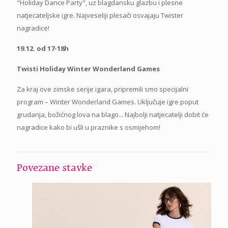
"Holiday Dance Party", uz blagdansku glazbu i plesne
natjecateljske igre. Najveseliji plesači osvajaju Twister
nagradice!
19.12. od 17-18h
Twisti Holiday Winter Wonderland Games
Za kraj ove zimske serije igara, pripremili smo specijalni
program – Winter Wonderland Games. Uključuje igre poput
grudanja, božićnog lova na blago... Najbolji natjecatelji dobit će
nagradice kako bi ušli u praznike s osmijehom!
Povezane stavke