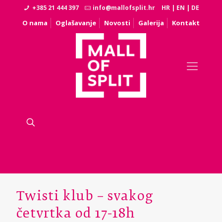
+385 21 444 397
info@mallofsplit.hr
HR
|
EN
|
DE
O nama
Oglašavanje
Novosti
Galerija
Kontakt
Twisti klub – svakog
četvrtka od 17-18h