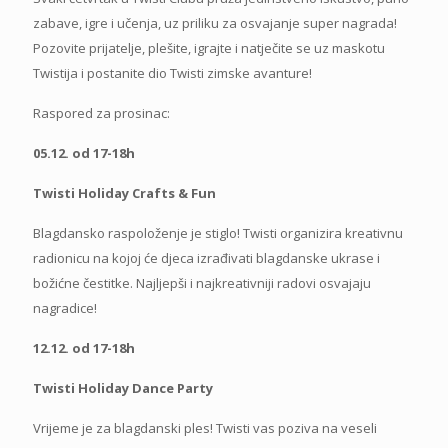
zabave, igre i učenja, uz priliku za osvajanje super nagrada!
Pozovite prijatelje, plešite, igrajte i natječite se uz maskotu
Twistija i postanite dio Twisti zimske avanture!
Raspored za prosinac:
05.12. od 17-18h
Twisti Holiday Crafts & Fun
Blagdansko raspoloženje je stiglo! Twisti organizira kreativnu
radionicu na kojoj će djeca izrađivati blagdanske ukrase i
božićne čestitke. Najljepši i najkreativniji radovi osvajaju
nagradice!
12.12. od 17-18h
Twisti Holiday Dance Party
Vrijeme je za blagdanski ples! Twisti vas poziva na veseli