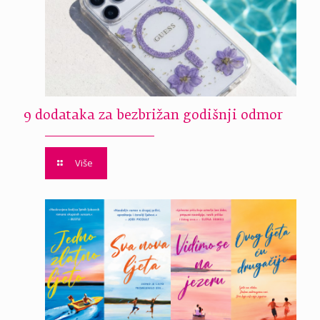
9 dodataka za bezbrižan godišnji odmor
Više