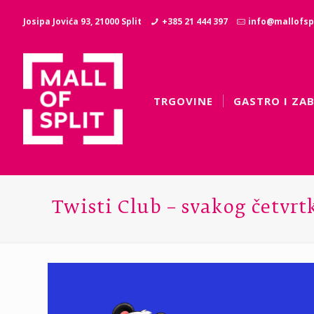
Josipa Jovića 93, 21000 Split
+385 21 444 397
info@mallofspl
TRGOVINE
GASTRO I ZA
Twisti Club – svakog četvrt