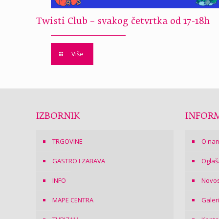
Twisti Club – svakog četvrtka od 17-18h
Više
IZBORNIK
INFORM
TRGOVINE
O na
GASTRO I ZABAVA
Oglaš
INFO
Novos
MAPE CENTRA
Galer