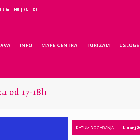
it.hr
HR
|
EN
|
DE
BAVA
INFO
MAPE CENTRA
TURIZAM
USLUGE
ka od 17-18h
DATUM DOGAĐANJA
Lipanj 2