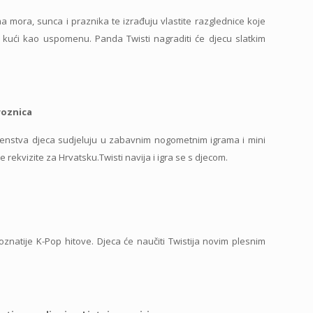
a mora, sunca i praznika te izrađuju vlastite razglednice koje
eti kući kao uspomenu. Panda Twisti nagraditi će djecu slatkim
roznica
stva djeca sudjeluju u zabavnim nogometnim igrama i mini
 rekvizite za Hrvatsku.Twisti navija i igra se s djecom.
oznatije K-Pop hitove. Djeca će naučiti Twistija novim plesnim