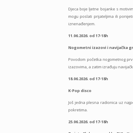
Djeca boje ljetne bojanke s motivim
mogu poslati prijateljima ili ponij
iznenađenjem.
11.06.2026. od 17-18h
Nogometni izazovi i navijačka g
Povodom početka nogometnog prven
izazovima, a zatim izrađuju navijačke
18.06.2026. od 17-18h
K-Pop disco
Još jedna plesna radionica uz najp
pokretima.
25.06.2026. od 17-18h