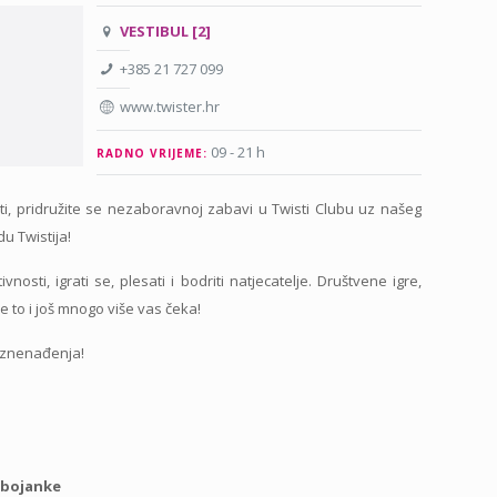
VESTIBUL [2]
+385 21 727 099
www.twister.hr
09 - 21 h
RADNO VRIJEME:
ati, pridružite se nezaboravnoj zabavi u Twisti Clubu uz našeg
u Twistija!
vnosti, igrati se, plesati i bodriti natjecatelje. Društvene igre,
ve to i još mnogo više vas čeka!
 iznenađenja!
e bojanke