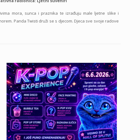
ativna radionica: Ljetni suveniri
ivima mora, sunca i praznika te izrađuju male ljetne slike i
 morem. Panda Twisti druži se s djecom. Djeca sve svoje radove