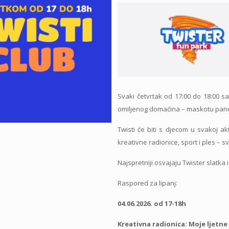
Svaki četvrtak od 17:00 do 18:00 s
omiljenog domaćina – maskotu pand
Twisti će biti s djecom u svakoj akti
kreativne radionice, sport i ples – s
Najspretniji osvajaju Twister slatka
Raspored za lipanj:
04.06.2026. od 17-18h
Kreativna radionica: Moje ljetn