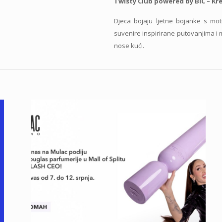
Twisty Club powered by BIC – Kre
Djeca bojaju ljetne bojanke s mot
suvenire inspirirane putovanjima i
nose kući.