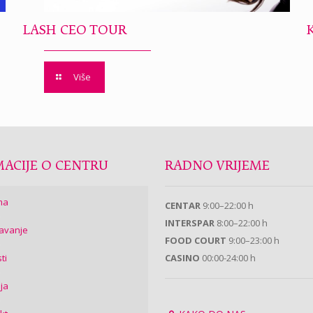
LASH CEO TOUR
Više
ACIJE O CENTRU
RADNO VRIJEME
ma
CENTAR
9:00–22:00 h
INTERSPAR
8:00–22:00 h
avanje
FOOD COURT
9:00–23:00 h
ti
CASINO
00:00-24:00 h
ija