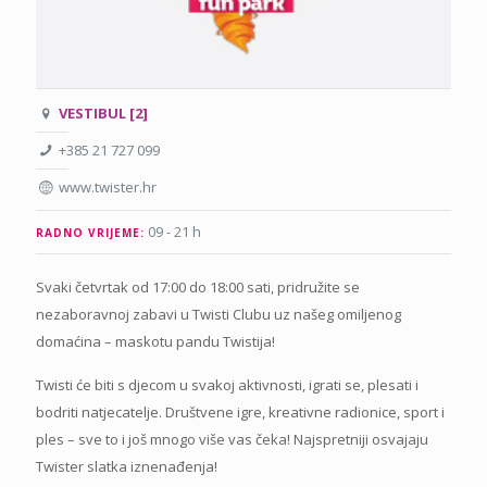
VESTIBUL [2]
+385 21 727 099
www.twister.hr
09 - 21 h
RADNO VRIJEME:
Svaki četvrtak od 17:00 do 18:00 sati, pridružite se
nezaboravnoj zabavi u Twisti Clubu uz našeg omiljenog
domaćina – maskotu pandu Twistija!
Twisti će biti s djecom u svakoj aktivnosti, igrati se, plesati i
bodriti natjecatelje. Društvene igre, kreativne radionice, sport i
ples – sve to i još mnogo više vas čeka! Najspretniji osvajaju
Twister slatka iznenađenja!