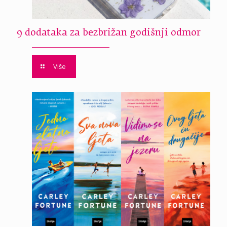
9 dodataka za bezbrižan godišnji odmor
Više