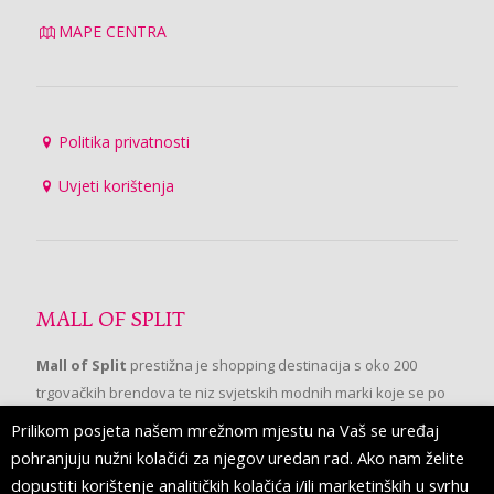
MAPE CENTRA
Politika privatnosti
Uvjeti korištenja
MALL OF SPLIT
Mall of Split
prestižna je shopping destinacija s oko 200
trgovačkih brendova te niz svjetskih modnih marki koje se po
prvi put pojavljuju u Splitu.
Prilikom posjeta našem mrežnom mjestu na Vaš se uređaj
pohranjuju nužni kolačići za njegov uredan rad. Ako nam želite
dopustiti korištenje analitičkih kolačića i/ili marketinških u svrhu