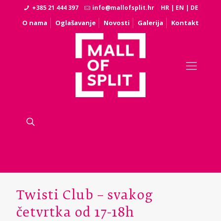
+385 21 444 397
info@mallofsplit.hr
HR
|
EN
|
DE
O nama
Oglašavanje
Novosti
Galerija
Kontakt
Twisti Club – svakog
četvrtka od 17-18h