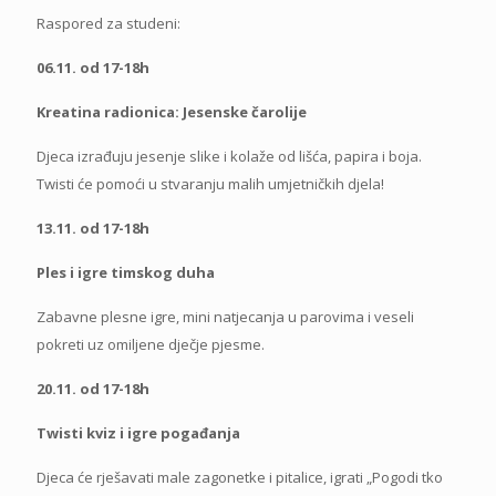
Raspored za studeni:
06.11. od 17-18h
Kreatina radionica: Jesenske čarolije
Djeca izrađuju jesenje slike i kolaže od lišća, papira i boja.
Twisti će pomoći u stvaranju malih umjetničkih djela!
13.11. od 17-18h
Ples i igre timskog duha
Zabavne plesne igre, mini natjecanja u parovima i veseli
pokreti uz omiljene dječje pjesme.
20.11. od 17-18h
Twisti kviz i igre pogađanja
Djeca će rješavati male zagonetke i pitalice, igrati „Pogodi tko