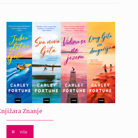
Knjižara Znanje
Više