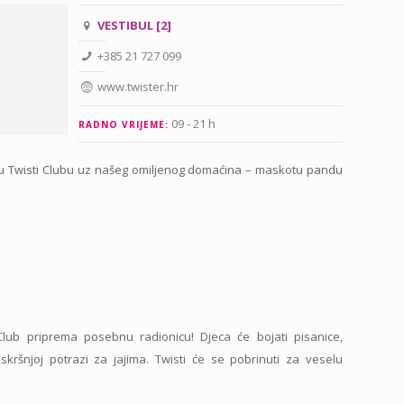
VESTIBUL [2]
+385 21 727 099
www.twister.hr
09 - 21 h
RADNO VRIJEME:
 u Twisti Clubu uz našeg omiljenog domaćina – maskotu pandu
Club priprema posebnu radionicu! Djeca će bojati pisanice,
uskršnjoj potrazi za jajima. Twisti će se pobrinuti za veselu