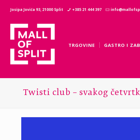
Josipa Jovića 93, 21000 Split
+385 21 444 397
info@mallofspl
TRGOVINE
GASTRO I ZA
Twisti club – svakog četvrtk