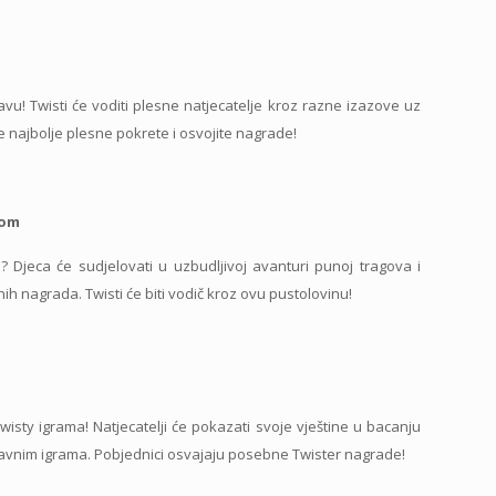
vu! Twisti će voditi plesne natjecatelje kroz razne izazove uz
te najbolje plesne pokrete i osvojite nagrade!
gom
? Djeca će sudjelovati u uzbudljivoj avanturi punoj tragova i
nih nagrada. Twisti će biti vodič kroz ovu pustolovinu!
wisty igrama! Natjecatelji će pokazati svoje vještine u bacanju
avnim igrama. Pobjednici osvajaju posebne Twister nagrade!