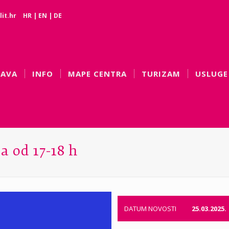
it.hr
HR
|
EN
|
DE
BAVA
INFO
MAPE CENTRA
TURIZAM
USLUGE
a od 17-18 h
DATUM NOVOSTI
25.03.2025.