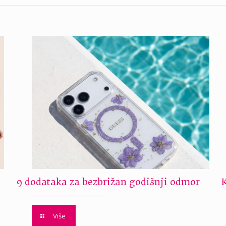
9 dodataka za bezbrižan godišnji odmor
Više