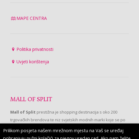
MAPE CENTRA
Politika privatnosti
Uvjeti korištenja
MALL OF SPLIT
Mall of Split
prestižna je shopping destinacija s oko 200
trgovačkih brendova te niz svjetskih modnih marki koje se po
prvi put pojavljuju u Splitu.
Prilikom posjeta našem mrežnom mjestu na Vaš se uređaj
pohranjuju nužni kolačići za njegov uredan rad. Ako nam želite