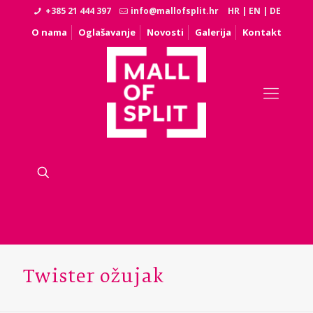
+385 21 444 397
info@mallofsplit.hr
HR
|
EN
|
DE
O nama
Oglašavanje
Novosti
Galerija
Kontakt
Twister ožujak