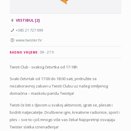
VESTIBUL [2]
+385 21 727 099
www.twister.hr
09 - 21 h
RADNO VRIJEME:
Twisti Club - svakog četvrtka od 17-18h
Svaki četvrtak od 17:00 do 18:00 sati, pridružite se
nezaboravnoj zabavi u Twisti Clubu uz našeg omiljenog
domaćina – maskotu pandu Twistija!
Twisti će biti s djecom u svakoj aktivnosti, igrati se, plesati i
bodriti natjecatelje. Društvene igre, kreativne radionice, sport i
ples – sve to i još mnogo više vas čeka! Najspretniji osvajaju
Twister slatka iznenađenja!