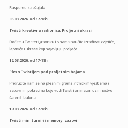
Raspored za ožujak:
05.03.2026. od 17-18h
Twisti kreativna radionica: Proljetni ukrasi
Dođite u Twister igraonicu i s nama naučite izrađivati cvjetiće,
leptiriće i ukrase koji najavljuju proljeće.
12.03.2026. od 17-18h
Ples s Twistijem pod proljetnim bojama
Pridružite nam se na plesnim igrama, ritmičkim vježbama i
zabavnim pokretima koje vodi Twisti i animatori uz mnoštvo
šarenih balona.
19.03.2026. od 17-18h
Twisti mini turniri i memory izazovi