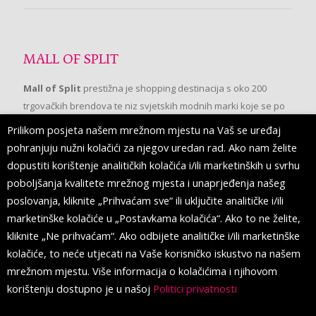
MALL OF SPLIT
Mall of Split
prestižna je shopping destinacija s oko 200
trgovačkih brendova te niz svjetskih modnih marki koje se po
prvi put pojavljuju u Splitu.
Prilikom posjeta našem mrežnom mjestu na Vaš se uređaj
pohranjuju nužni kolačići za njegov uredan rad. Ako nam želite
dopustiti korištenje analitičkih kolačića i/ili marketinških u svrhu
PRATITE NAS
poboljšanja kvalitete mrežnog mjesta i unaprjeđenja našeg
poslovanja, kliknite „Prihvaćam sve“ ili uključite analitičke i/ili
marketinške kolačiće u „Postavkama kolačića“. Ako to ne želite,
kliknite „Ne prihvaćam“. Ako odbijete analitičke i/ili marketinške
kolačiće, to neće utjecati na Vaše korisničko iskustvo na našem
mrežnom mjestu. Više informacija o kolačićima i njihovom
korištenju dostupno je u našoj
Politici privatnosti