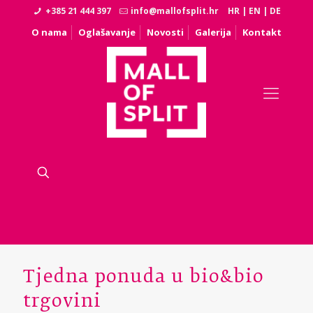
+385 21 444 397
info@mallofsplit.hr
HR
|
EN
|
DE
O nama
Oglašavanje
Novosti
Galerija
Kontakt
Tjedna ponuda u bio&bio
trgovini