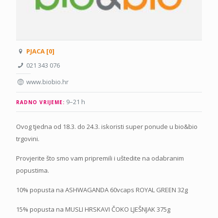
PJACA [0]
021 343 076
www.biobio.hr
9–21 h
RADNO VRIJEME:
Ovog tjedna od 18.3. do 24.3. iskoristi super ponude u bio&bio
trgovini.
Provjerite što smo vam pripremili i uštedite na odabranim
popustima.
10% popusta na ASHWAGANDA 60vcaps ROYAL GREEN 32g
15% popusta na MUSLI HRSKAVI ČOKO LJEŠNJAK 375g