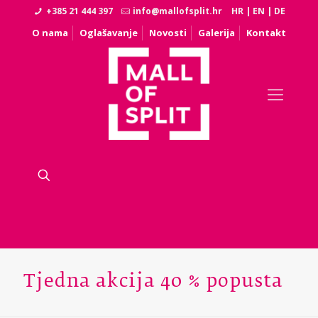
+385 21 444 397
info@mallofsplit.hr
HR
|
EN
|
DE
O nama
Oglašavanje
Novosti
Galerija
Kontakt
Tjedna akcija 40 % popusta