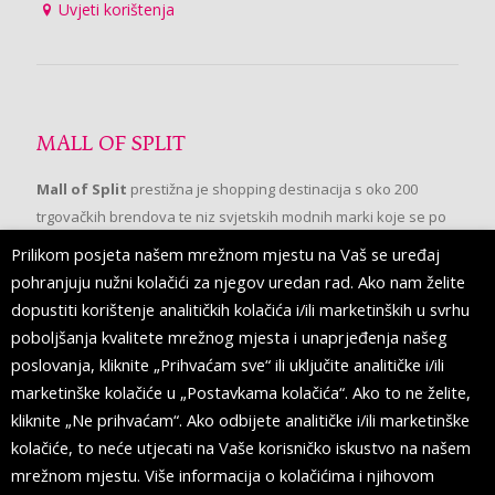
Uvjeti korištenja
MALL OF SPLIT
Mall of Split
prestižna je shopping destinacija s oko 200
trgovačkih brendova te niz svjetskih modnih marki koje se po
prvi put pojavljuju u Splitu.
Prilikom posjeta našem mrežnom mjestu na Vaš se uređaj
pohranjuju nužni kolačići za njegov uredan rad. Ako nam želite
dopustiti korištenje analitičkih kolačića i/ili marketinških u svrhu
PRATITE NAS
poboljšanja kvalitete mrežnog mjesta i unaprjeđenja našeg
poslovanja, kliknite „Prihvaćam sve“ ili uključite analitičke i/ili
marketinške kolačiće u „Postavkama kolačića“. Ako to ne želite,
kliknite „Ne prihvaćam“. Ako odbijete analitičke i/ili marketinške
kolačiće, to neće utjecati na Vaše korisničko iskustvo na našem
mrežnom mjestu. Više informacija o kolačićima i njihovom