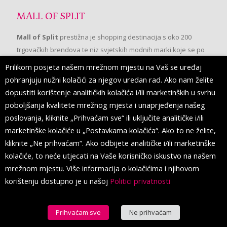
MALL OF SPLIT
Mall of Split
prestižna je shopping destinacija s oko 200
trgovačkih brendova te niz svjetskih modnih marki koje se po
prvi put pojavljuju u Splitu.
Prilikom posjeta našem mrežnom mjestu na Vaš se uređaj
pohranjuju nužni kolačići za njegov uredan rad. Ako nam želite
dopustiti korištenje analitičkih kolačića i/ili marketinških u svrhu
PRATITE NAS
poboljšanja kvalitete mrežnog mjesta i unaprjeđenja našeg
poslovanja, kliknite „Prihvaćam sve“ ili uključite analitičke i/ili
marketinške kolačiće u „Postavkama kolačića“. Ako to ne želite,
kliknite „Ne prihvaćam“. Ako odbijete analitičke i/ili marketinške
kolačiće, to neće utjecati na Vaše korisničko iskustvo na našem
mrežnom mjestu. Više informacija o kolačićima i njihovom
korištenju dostupno je u našoj
Politici privatnosti
Prihvaćam sve
Ne prihvaćam