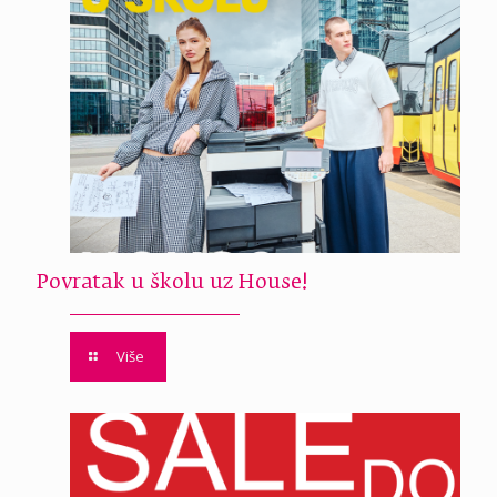
Povratak u školu uz House!
Više