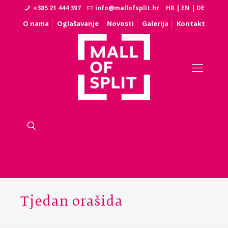
+385 21 444 397
info@mallofsplit.hr
HR
|
EN
|
DE
O nama
Oglašavanje
Novosti
Galerija
Kontakt
Tjedan orašida