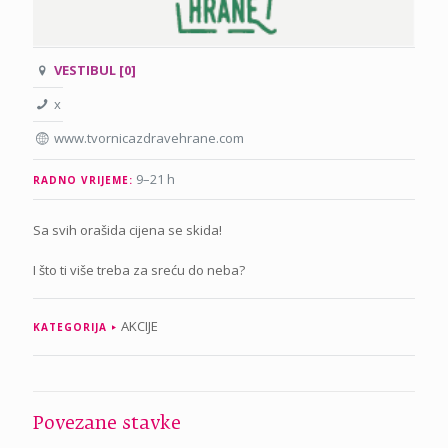
VESTIBUL [0]
x
www.tvornicazdravehrane.com
9–21 h
RADNO VRIJEME:
Sa svih orašida cijena se skida!
I što ti više treba za sreću do neba?
AKCIJE
KATEGORIJA
Povezane stavke