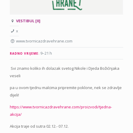
VESTIBUL [0]
x
www.tvornicazdravehrane.com
9–21 h
RADNO VRIJEME:
Svi znamo koliko ih dolazak svetog Nikole i Djeda Božićnjaka
veseli
pa u ovom tjednu malcima pripremite poklone, nek se zdravlje
dijeli!
https://www.tvornicazdravehrane.com/proizvodi/tjedna-
akcija/
Akcija traje od sutra 02.12.- 07.12.