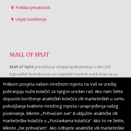
Politika privatnosti
Uvjeti korištenja
MALL OF SPLIT
Mall of Split
prestižna je shopping destinacija s oko 200
trgovačkih brendova te niz svjetskih modnih marki koje se po
prvi put pojavljuju u Splitu.
Prilikom posjeta našem mrežnom mjestu na Vaš se uređaj
pohranjuju nužni kolačići za njegov uredan rad. Ako nam želite
dopustiti korištenje analitičkih kolačića i/ili marketinških u svrhu
PRATITE NAS
poboljšanja kvalitete mrežnog mjesta i unaprjeđenja našeg
poslovanja, kliknite „Prihvaćam sve“ ili uključite analitičke i/ili
marketinške kolačiće u „Postavkama kolačića“. Ako to ne želite,
kliknite „Ne prihvaćam“. Ako odbijete analitičke i/ili marketinške