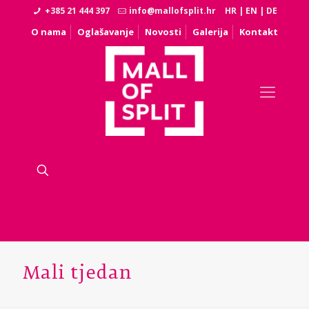
+385 21 444 397
info@mallofsplit.hr
HR
|
EN
|
DE
O nama
Oglašavanje
Novosti
Galerija
Kontakt
Mali tjedan