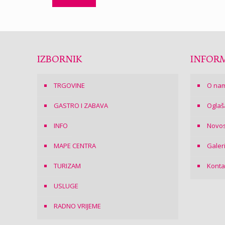
IZBORNIK
INFORM
TRGOVINE
O na
GASTRO I ZABAVA
Oglaš
INFO
Novos
MAPE CENTRA
Galer
TURIZAM
Konta
USLUGE
RADNO VRIJEME