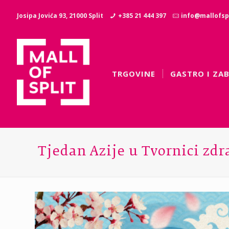
Josipa Jovića 93, 21000 Split
+385 21 444 397
info@mallofspl
TRGOVINE
GASTRO I ZA
Tjedan Azije u Tvornici zdr