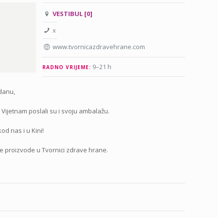
VESTIBUL [0]
x
www.tvornicazdravehrane.com
9–21 h
RADNO VRIJEME:
danu,
i Vijetnam poslali su i svoju ambalažu.
kod nas i u Kini!
ke proizvode u Tvornici zdrave hrane.