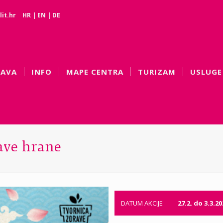
it.hr
HR
|
EN
|
DE
BAVA
INFO
MAPE CENTRA
TURIZAM
USLUGE
ave hrane
DATUM AKCIJE
27.2. do 3.3.20