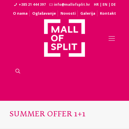
+385 21 444 397
info@mallofsplit.hr
HR
|
EN
|
DE
O nama
Oglašavanje
Novosti
Galerija
Kontakt
SUMMER OFFER 1+1