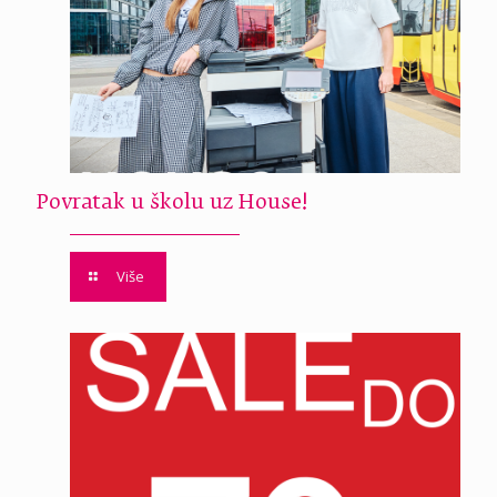
Povratak u školu uz House!
Više