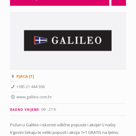
PJACA [1]
+385 21 444 306
www.galileo.com.hr
09 - 21 h
RADNO VRIJEME:
Požuri u Galileo i iskoristi odlične popuste i akcije! U našoj
trgovini čekaju te veliki popusti i akcija 1+1 GRATIS na ljetnu