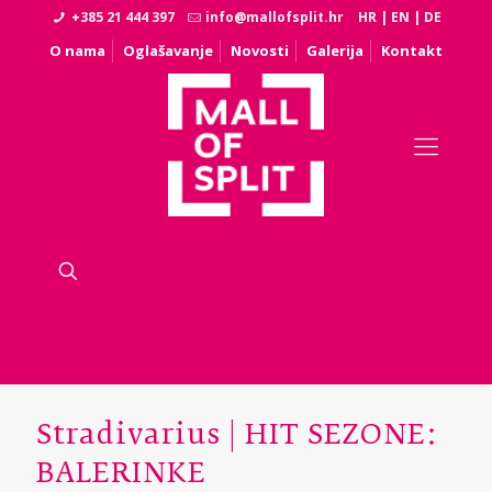
+385 21 444 397
info@mallofsplit.hr
HR
|
EN
|
DE
O nama
Oglašavanje
Novosti
Galerija
Kontakt
Stradivarius | HIT SEZONE:
BALERINKE