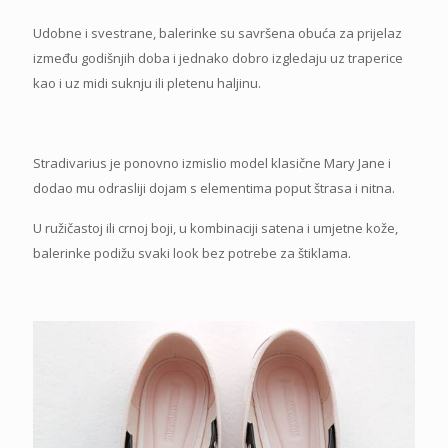
Udobne i svestrane, balerinke su savršena obuća za prijelaz
između godišnjih doba i jednako dobro izgledaju uz traperice
kao i uz midi suknju ili pletenu haljinu.
Stradivarius je ponovno izmislio model klasične Mary Jane i
dodao mu odrasliji dojam s elementima poput štrasa i nitna.
U ružičastoj ili crnoj boji, u kombinaciji satena i umjetne kože,
balerinke podižu svaki look bez potrebe za štiklama.