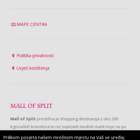
MAPE CENTRA
Politika privatnosti
Uvjeti korištenja
MALL OF SPLIT
Mall of Split
prestižna je shopping destinacija s oko 200
trgovačkih brendova te niz svjetskih modnih marki koje se po
prvi put pojavljuju u Splitu.
Prilikom posjeta našem mrežnom mjestu na Vaš se uređaj