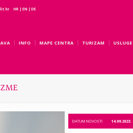
it.hr
HR
|
EN
|
DE
BAVA
INFO
MAPE CENTRA
TURIZAM
USLUGE
ČIZME
DATUM NOVOSTI
14.09.2023.