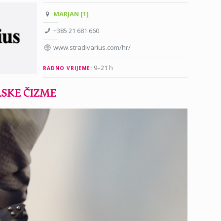
MARJAN [1]
+385 21 681 660
www.stradivarius.com/hr/
9–21 h
RADNO VRIJEME:
RSKE ČIZME