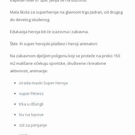
Mala škola za superheroje na glavnom trgu Jadran, od drugog
do devetog studenog.
Edukacija heroja bit će izazovna i zabavna.
Štite ih super herojski plaštevi i heroji animatori.
Na zabavnom dječjem poligonu koji se proteže na preko 150
m2 mališane očekuju sportske, društvene i kreativne
aktivnosti, animacije:
izrada maski Super Heroja
super Fitness
trka u džungli
lov na lopove
zid za penjanje