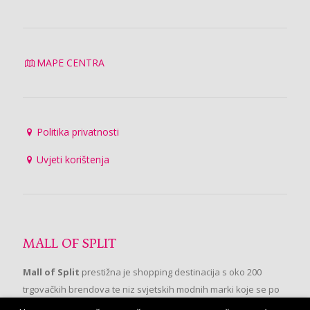
MAPE CENTRA
Politika privatnosti
Uvjeti korištenja
MALL OF SPLIT
Mall of Split
prestižna je shopping destinacija s oko 200
trgovačkih brendova te niz svjetskih modnih marki koje se po
prvi put pojavljuju u Splitu.