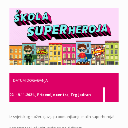
DATUM DOGAĐANJA
02. - 9.11.2021., Prizemlje centra, Trg Jadran
Iz svjetskog stožera javljaju pomanjkanje malih superheroja!
Kapetan Mall of Split javlja se na dužnost!