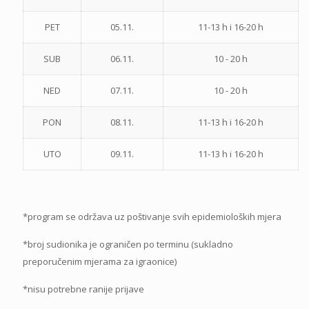
PET
05.11.
11-13 h i 16-20 h
SUB
06.11.
10 - 20 h
NED
07.11.
10 - 20 h
PON
08.11.
11-13 h i 16-20 h
UTO
09.11.
11-13 h i 16-20 h
*program se održava uz poštivanje svih epidemioloških mjera
*broj sudionika je ograničen po terminu (sukladno
preporučenim mjerama za igraonice)
*nisu potrebne ranije prijave