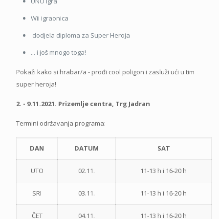
UNO igra
Wii igraonica
dodjela diploma za Super Heroja
... i još mnogo toga!
Pokaži kako si hrabar/a - prođi cool poligon i zasluži ući u tim
super heroja!
2. - 9.11.2021. Prizemlje centra, Trg Jadran
Termini održavanja programa:
DAN
DATUM
SAT
UTO
02.11.
11-13 h i 16-20 h
SRI
03.11.
11-13 h i 16-20 h
ČET
04.11.
11-13 h i 16-20 h