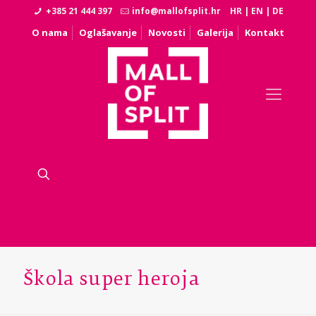
+385 21 444 397
info@mallofsplit.hr
HR
|
EN
|
DE
O nama
Oglašavanje
Novosti
Galerija
Kontakt
Škola super heroja