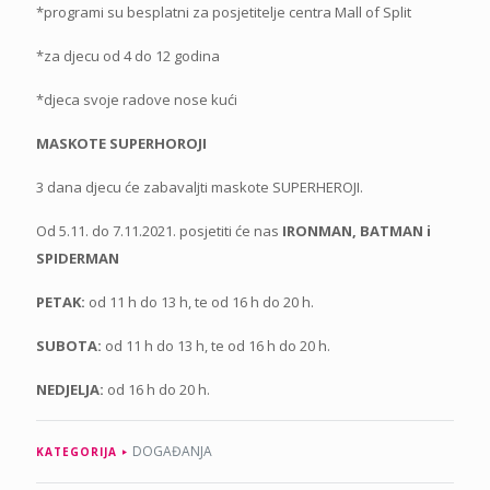
*programi su besplatni za posjetitelje centra Mall of Split
*za djecu od 4 do 12 godina
*djeca svoje radove nose kući
MASKOTE SUPERHOROJI
3 dana djecu će zabavaljti maskote SUPERHEROJI.
Od 5.11. do 7.11.2021. posjetiti će nas
IRONMAN, BATMAN i
SPIDERMAN
PETAK:
od 11 h do 13 h, te od 16 h do 20 h.
SUBOTA:
od 11 h do 13 h, te od 16 h do 20 h.
NEDJELJA:
od 16 h do 20 h.
DOGAĐANJA
KATEGORIJA