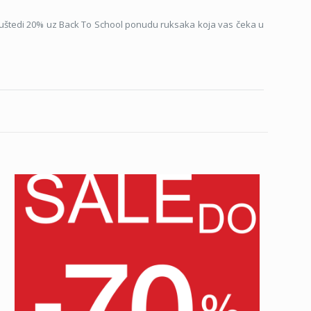
m uštedi 20% uz Back To School ponudu ruksaka koja vas čeka u