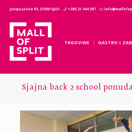
Josipa Jovića 93, 21000 Split
+385 21 444 397
info@mallofspl
TRGOVINE
GASTRO I ZA
Sjajna back 2 school ponud