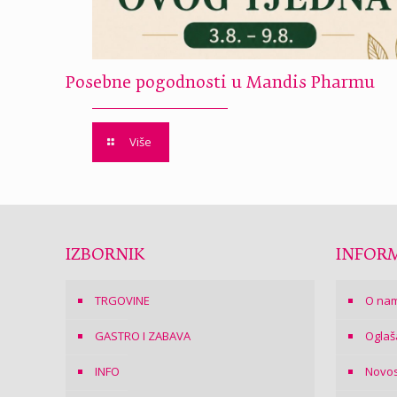
Posebne pogodnosti u Mandis Pharmu
Više
IZBORNIK
INFORM
TRGOVINE
O na
GASTRO I ZABAVA
Oglaš
INFO
Novos