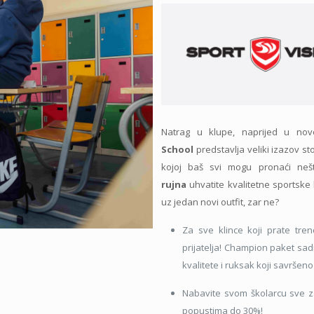
Natrag u klupe, naprijed u nov
School
predstavlja veliki izazov s
kojoj baš svi mogu pronaći ne
rujna
uhvatite kvalitetne sportske 
uz jedan novi outfit, zar ne?
Za sve klince koji prate tren
prijatelja! Champion paket sad
kvalitete i ruksak koji savršeno
Nabavite svom školarcu sve z
popustima do 30%!