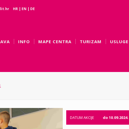
it.hr
HR
|
EN
|
DE
BAVA
INFO
MAPE CENTRA
TURIZAM
USLUGE
a
DATUM AKCIJE
do 10.09.2024.