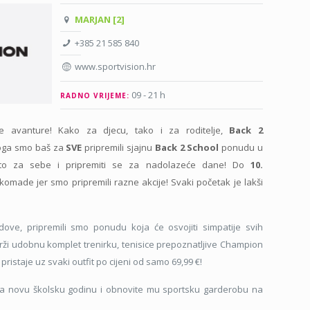
MARJAN [2]
+385 21 585 840
www.sportvision.hr
09 - 21 h
RADNO VRIJEME:
e avanture! Kako za djecu, tako i za roditelje,
Back 2
toga smo baš za
SVE
pripremili sjajnu
Back 2 School
ponudu u
što za sebe i pripremiti se za nadolazeće dane! Do
10.
komade jer smo pripremili razne akcije! Svaki početak je lakši
dove, pripremili smo ponudu koja će osvojiti simpatije svih
rži udobnu komplet trenirku, tenisice prepoznatljive Champion
 pristaje uz svaki outfit po cijeni od samo 69,99 €!
a novu školsku godinu i obnovite mu sportsku garderobu na