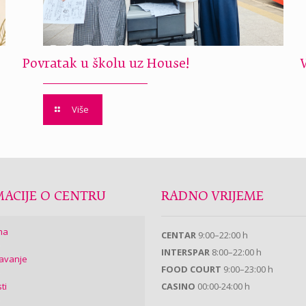
Povratak u školu uz House!
Više
ACIJE O CENTRU
RADNO VRIJEME
ma
CENTAR
9:00–22:00 h
INTERSPAR
8:00–22:00 h
avanje
FOOD COURT
9:00–23:00 h
ti
CASINO
00:00-24:00 h