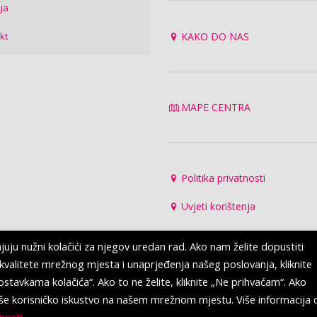
ija
kt
KAKO DO NAS
MAPE CENTRA
Politika privatnosti
Uvjeti korištenja
u nužni kolačići za njegov uredan rad. Ako nam želite dopustiti
ja kvalitete mrežnog mjesta i unaprjeđenja našeg poslovanja, kliknite
 „Postavkama kolačića“. Ako to ne želite, kliknite „Ne prihvaćam“. Ako
a Vaše korisničko iskustvo na našem mrežnom mjestu. Više informacija 