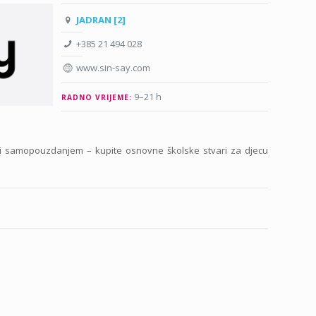
JADRAN [2]
+385 21 494 028
www.sin-say.com
9–21 h
RADNO VRIJEME:
 i samopouzdanjem – kupite osnovne školske stvari za djecu