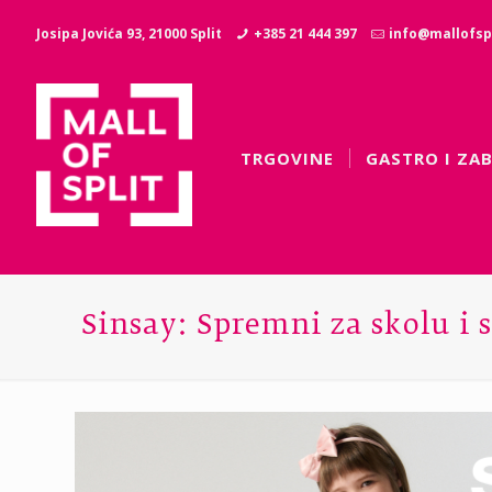
Josipa Jovića 93, 21000 Split
+385 21 444 397
info@mallofspl
TRGOVINE
GASTRO I ZA
Sinsay: Spremni za skolu i s