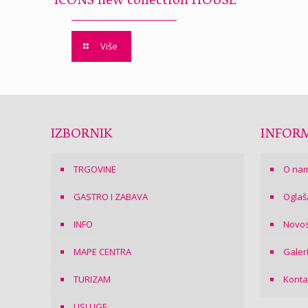
ICONS new collection HOUSE
Više
IZBORNIK
INFORM
TRGOVINE
O na
GASTRO I ZABAVA
Oglaš
INFO
Novos
MAPE CENTRA
Galer
TURIZAM
Konta
USLUGE