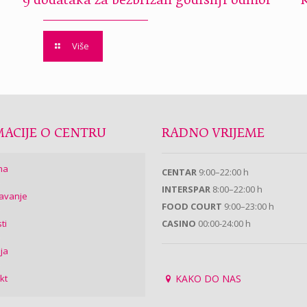
9 dodataka za bezbrižan godišnji odmor
Više
ACIJE O CENTRU
RADNO VRIJEME
ma
CENTAR
9:00–22:00 h
INTERSPAR
8:00–22:00 h
avanje
FOOD COURT
9:00–23:00 h
ti
CASINO
00:00-24:00 h
ija
kt
KAKO DO NAS