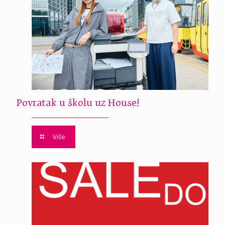
Povratak u školu uz House!
Više