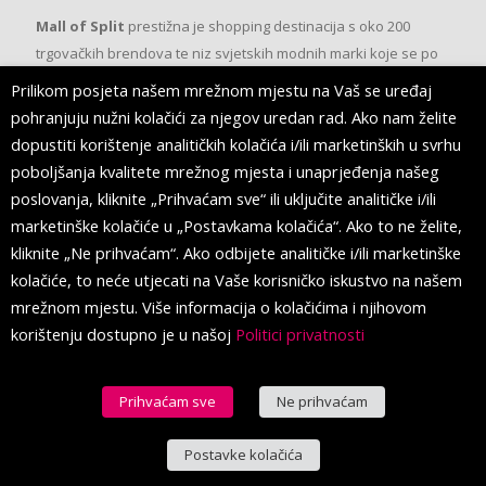
Mall of Split
prestižna je shopping destinacija s oko 200
trgovačkih brendova te niz svjetskih modnih marki koje se po
prvi put pojavljuju u Splitu.
Prilikom posjeta našem mrežnom mjestu na Vaš se uređaj
pohranjuju nužni kolačići za njegov uredan rad. Ako nam želite
dopustiti korištenje analitičkih kolačića i/ili marketinških u svrhu
PRATITE NAS
poboljšanja kvalitete mrežnog mjesta i unaprjeđenja našeg
poslovanja, kliknite „Prihvaćam sve“ ili uključite analitičke i/ili
marketinške kolačiće u „Postavkama kolačića“. Ako to ne želite,
kliknite „Ne prihvaćam“. Ako odbijete analitičke i/ili marketinške
kolačiće, to neće utjecati na Vaše korisničko iskustvo na našem
mrežnom mjestu. Više informacija o kolačićima i njihovom
korištenju dostupno je u našoj
Politici privatnosti
Prihvaćam sve
Ne prihvaćam
© 2016 Mall of Split. All Rights Reserved.
Postavke kolačića
Hrvatski