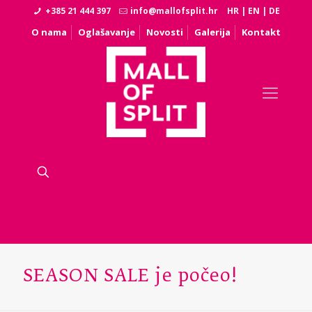
+385 21 444 397
info@mallofsplit.hr
HR
|
EN
|
DE
O nama
Oglašavanje
Novosti
Galerija
Kontakt
SEASON SALE je počeo!