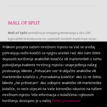
MALL OF SPLIT
Mall of Split
prestižna je shopping destinacija s oko 200
trgovačkih brendova te niz svjetskih modnih marki koje se po
prvi put pojavljuju u Splitu.
Prilikom posjeta našem mrežnom mjestu na Vaš se uređaj
pohranjuju nužni kolačići za njegov uredan rad. Ako nam želite
dopustiti korištenje analitičkih kolačića i/ili marketinških u svrhu
PRATITE NAS
poboljšanja kvalitete mrežnog mjesta i unaprjeđenja našeg
poslovanja, kliknite „Prihvaćam sve“ ili uključite analitičke i/ili
marketinške kolačiće u „Postavkama kolačića“. Ako to ne želite,
kliknite „Ne prihvaćam“. Ako odbijete analitičke i/ili marketinške
kolačiće, to neće utjecati na Vaše korisničko iskustvo na našem
mrežnom mjestu. Više informacija o kolačićima i njihovom
korištenju dostupno je u našoj
Politici privatnosti