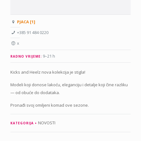
PJACA [1]
+385 91 484 0220
x
9–21 h
RADNO VRIJEME:
Kicks and Heelz nova kolekcija je stigla!
Modeli koji donose lakoću, eleganciju i detalje koji čine razliku
— od obuće do dodataka.
Pronađi svoj omiljeni komad ove sezone.
NOVOSTI
KATEGORIJA