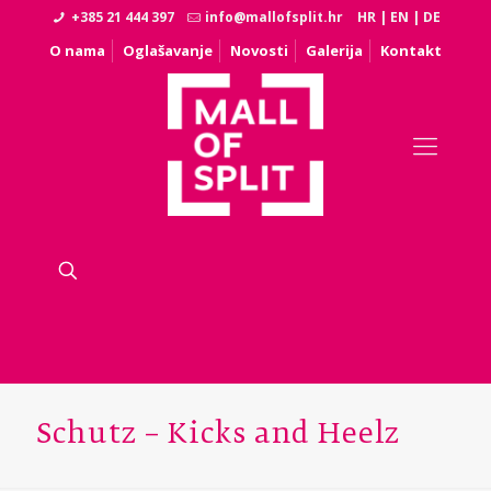
+385 21 444 397
info@mallofsplit.hr
HR
|
EN
|
DE
O nama
Oglašavanje
Novosti
Galerija
Kontakt
Schutz – Kicks and Heelz