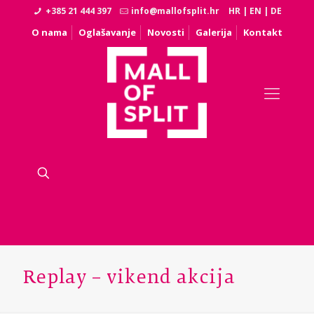
+385 21 444 397
info@mallofsplit.hr
HR
|
EN
|
DE
O nama
Oglašavanje
Novosti
Galerija
Kontakt
Replay – vikend akcija