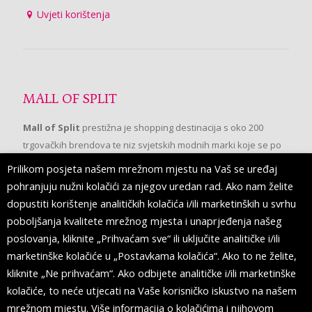
Uvjeti korištenja
MALL OF SPLIT
Mall of Split
prestižna je shopping destinacija s oko 200
trgovačkih brendova te niz svjetskih modnih marki koje se po
prvi put pojavljuju u Splitu.
Prilikom posjeta našem mrežnom mjestu na Vaš se uređaj
pohranjuju nužni kolačići za njegov uredan rad. Ako nam želite
dopustiti korištenje analitičkih kolačića i/ili marketinških u svrhu
PRATITE NAS
poboljšanja kvalitete mrežnog mjesta i unaprjeđenja našeg
poslovanja, kliknite „Prihvaćam sve“ ili uključite analitičke i/ili
marketinške kolačiće u „Postavkama kolačića“. Ako to ne želite,
kliknite „Ne prihvaćam“. Ako odbijete analitičke i/ili marketinške
kolačiće, to neće utjecati na Vaše korisničko iskustvo na našem
mrežnom mjestu. Više informacija o kolačićima i njihovom