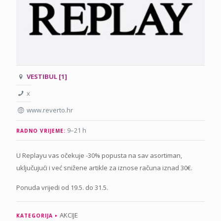
VESTIBUL [1]
x
www.reverto.hr
9–21 h
RADNO VRIJEME:
U Replayu vas očekuje -30% popusta na sav asortiman,
uključujući i već snižene artikle za iznose računa iznad 30€.
Ponuda vrijedi od 19.5. do 31.5.
AKCIJE
KATEGORIJA