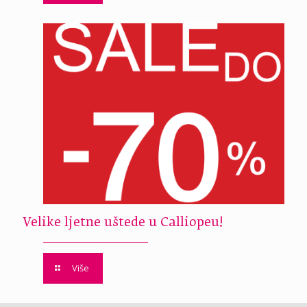
Velike ljetne uštede u Calliopeu!
Više