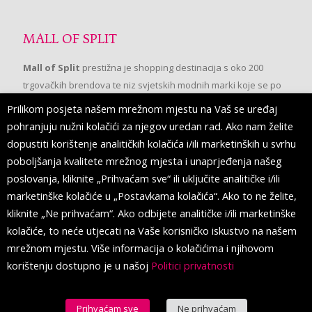
MALL OF SPLIT
Mall of Split
prestižna je shopping destinacija s oko 200
trgovačkih brendova te niz svjetskih modnih marki koje se po
prvi put pojavljuju u Splitu.
Prilikom posjeta našem mrežnom mjestu na Vaš se uređaj
pohranjuju nužni kolačići za njegov uredan rad. Ako nam želite
dopustiti korištenje analitičkih kolačića i/ili marketinških u svrhu
PRATITE NAS
poboljšanja kvalitete mrežnog mjesta i unaprjeđenja našeg
poslovanja, kliknite „Prihvaćam sve“ ili uključite analitičke i/ili
marketinške kolačiće u „Postavkama kolačića“. Ako to ne želite,
kliknite „Ne prihvaćam“. Ako odbijete analitičke i/ili marketinške
kolačiće, to neće utjecati na Vaše korisničko iskustvo na našem
mrežnom mjestu. Više informacija o kolačićima i njihovom
korištenju dostupno je u našoj
Politici privatnosti
Prihvaćam sve
Ne prihvaćam