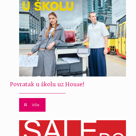
Povratak u školu uz House!
Više