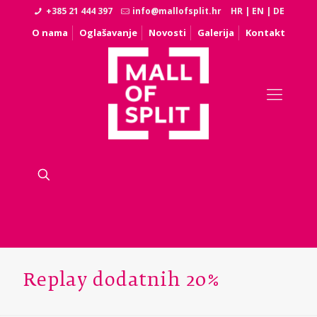
+385 21 444 397
info@mallofsplit.hr
HR
|
EN
|
DE
O nama
Oglašavanje
Novosti
Galerija
Kontakt
Replay dodatnih 20%