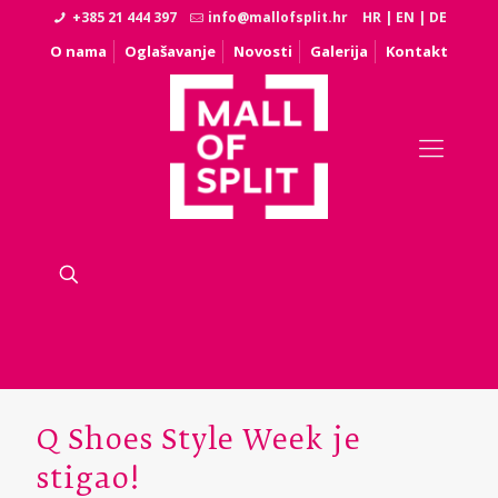
+385 21 444 397
info@mallofsplit.hr
HR
|
EN
|
DE
O nama
Oglašavanje
Novosti
Galerija
Kontakt
Q Shoes Style Week je
stigao!