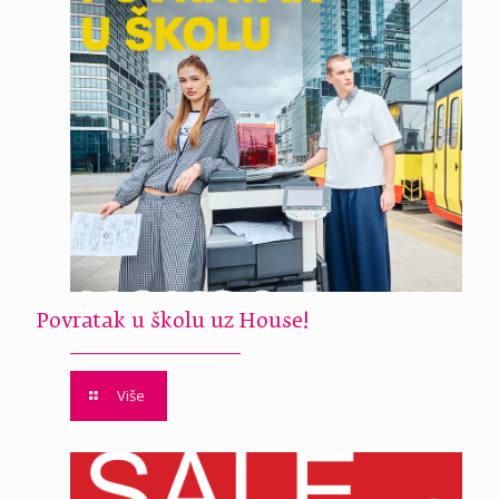
Povratak u školu uz House!
Više