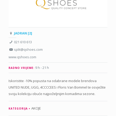
JADRAN [2]
021 610 613
split@qshoes.com
www.qshoes.com
9 h - 21 h
RADNO VRIJEME:
Iskoristite -10% popusta na odabrane modele brendova
UNITED NUDE, UGG, 4CCCCEES i Floris Van Bommel te osvježite
svoju kolekciju obuće najpoželjnijim komadima sezone.
AKCIJE
KATEGORIJA