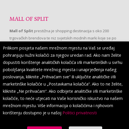
MALL OF SPLIT
Mall of Split
prestižna je shopping destinacija s oko 200
trgovačkih brendova te niz svjetskih modnih marki koje se po
prvi put pojavljuju u Splitu.
Prilikom posjeta našem mrežnom mjestu na Vaš se uređaj
pohranjuju nužni kolačići za njegov uredan rad. Ako nam želite
dopustiti korištenje analitičkih kolačića i/ili marketinških u svrhu
PRATITE NAS
poboljšanja kvalitete mrežnog mjesta i unaprjeđenja našeg
poslovanja, kliknite „Prihvaćam sve“ ili uključite analitičke i/ili
marketinške kolačiće u „Postavkama kolačića“. Ako to ne želite,
kliknite „Ne prihvaćam“. Ako odbijete analitičke i/ili marketinške
kolačiće, to neće utjecati na Vaše korisničko iskustvo na našem
mrežnom mjestu. Više informacija o kolačićima i njihovom
korištenju dostupno je u našoj
Politici privatnosti