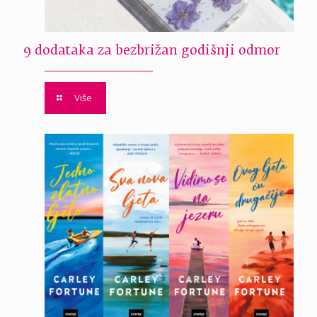
9 dodataka za bezbrižan godišnji odmor
Više