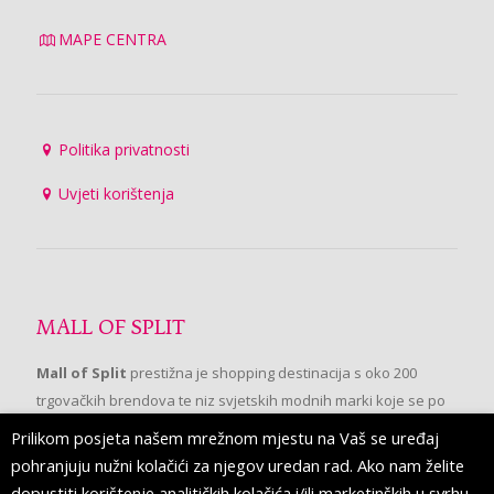
MAPE CENTRA
Politika privatnosti
Uvjeti korištenja
MALL OF SPLIT
Mall of Split
prestižna je shopping destinacija s oko 200
trgovačkih brendova te niz svjetskih modnih marki koje se po
prvi put pojavljuju u Splitu.
Prilikom posjeta našem mrežnom mjestu na Vaš se uređaj
pohranjuju nužni kolačići za njegov uredan rad. Ako nam želite
dopustiti korištenje analitičkih kolačića i/ili marketinških u svrhu