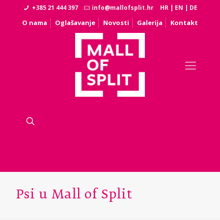
+385 21 444 397
info@mallofsplit.hr
HR
|
EN
|
DE
O nama
Oglašavanje
Novosti
Galerija
Kontakt
Psi u Mall of Split