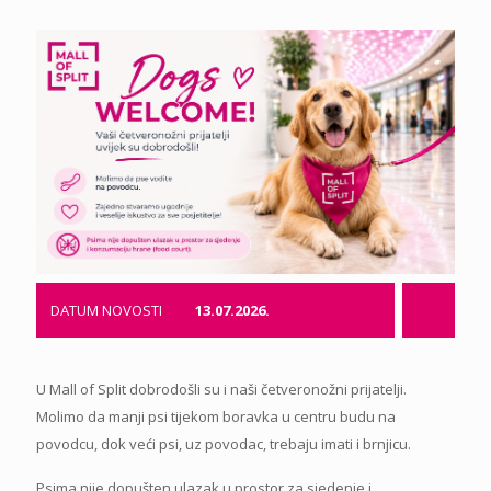
DATUM NOVOSTI
13.07.2026.
U Mall of Split dobrodošli su i naši četveronožni prijatelji.
Molimo da manji psi tijekom boravka u centru budu na
povodcu, dok veći psi, uz povodac, trebaju imati i brnjicu.
Psima nije dopušten ulazak u prostor za sjedenje i