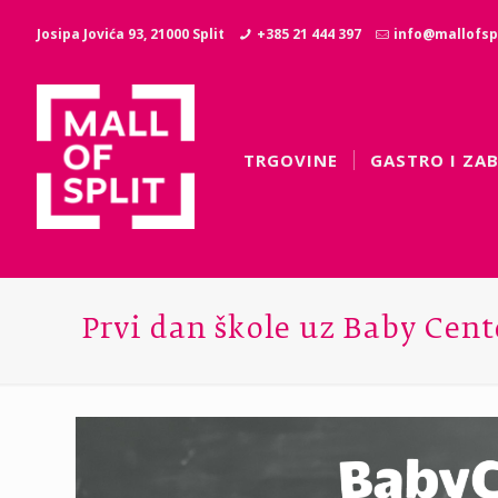
Josipa Jovića 93, 21000 Split
+385 21 444 397
info@mallofspl
TRGOVINE
GASTRO I ZA
Prvi dan škole uz Baby Cent