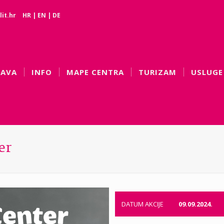
it.hr
HR
|
EN
|
DE
BAVA
INFO
MAPE CENTRA
TURIZAM
USLUGE
er
DATUM AKCIJE
09.09.2024.