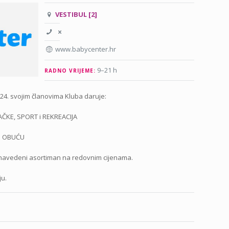
VESTIBUL [2]
www.babycenter.hr
9–21 h
RADNO VRIJEME:
024. svojim članovima Kluba daruje:
AČKE, SPORT i REKREACIJA
 i OBUĆU
a navedeni asortiman na redovnim cijenama.
ju.