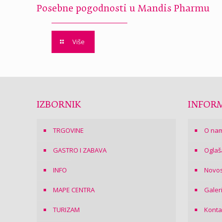
Posebne pogodnosti u Mandis Pharmu
Više
IZBORNIK
INFORM
TRGOVINE
O na
GASTRO I ZABAVA
Oglaš
INFO
Novos
MAPE CENTRA
Galer
TURIZAM
Konta