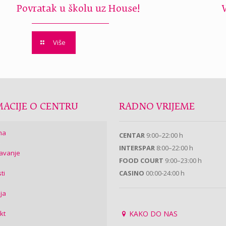
Povratak u školu uz House!
Više
ACIJE O CENTRU
RADNO VRIJEME
ma
CENTAR
9:00–22:00 h
INTERSPAR
8:00–22:00 h
avanje
FOOD COURT
9:00–23:00 h
ti
CASINO
00:00-24:00 h
ija
kt
KAKO DO NAS