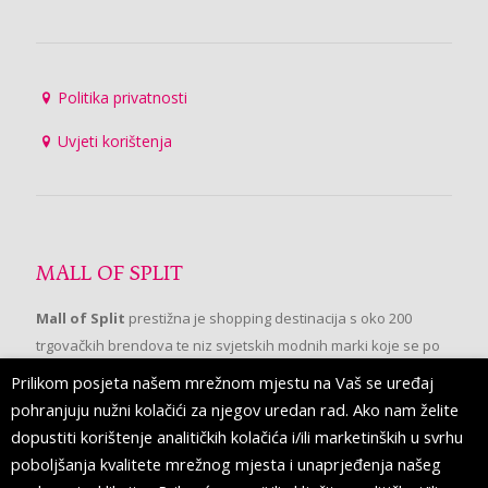
Politika privatnosti
Uvjeti korištenja
MALL OF SPLIT
Mall of Split
prestižna je shopping destinacija s oko 200
trgovačkih brendova te niz svjetskih modnih marki koje se po
prvi put pojavljuju u Splitu.
Prilikom posjeta našem mrežnom mjestu na Vaš se uređaj
pohranjuju nužni kolačići za njegov uredan rad. Ako nam želite
dopustiti korištenje analitičkih kolačića i/ili marketinških u svrhu
PRATITE NAS
poboljšanja kvalitete mrežnog mjesta i unaprjeđenja našeg