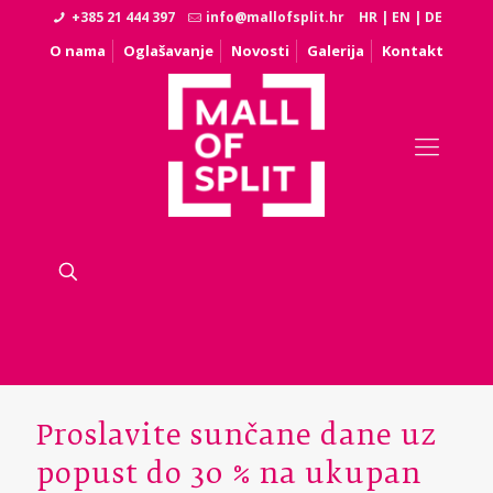
+385 21 444 397
info@mallofsplit.hr
HR
|
EN
|
DE
O nama
Oglašavanje
Novosti
Galerija
Kontakt
Proslavite sunčane dane uz
popust do 30 % na ukupan