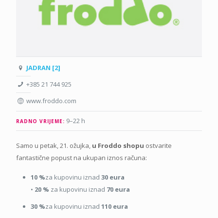
JADRAN [2]
+385 21 744 925
www.froddo.com
9–22 h
RADNO VRIJEME:
Samo u petak, 21. ožujka,
u Froddo shopu
ostvarite
fantastične popust na ukupan iznos računa:
10 %
za kupovinu iznad
30 eura
•
20 %
za kupovinu iznad
70 eura
30 %
za kupovinu iznad
110 eura