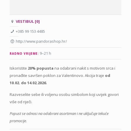
VESTIBUL [0]
+385 99 153 4485
http://www.pandorashop.hr/
9–21 h
RADNO VRIJEME:
Iskoristite
20% popusta
na odabrani nakit s motivom srca i
pronađite savršen poklon za Valentinovo. Akcija traje
od
10.02. do 14.02.2026.
Razveselite sebe ili voljenu osobu simbolom koji uvijek govori
više od riječi.
Popust se odnosi na odabrani asortiman i ne uključuje tekuće
promocije.