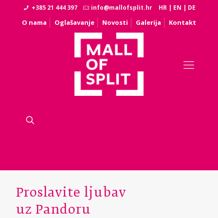
+385 21 444 397
info@mallofsplit.hr
HR
|
EN
|
DE
O nama
Oglašavanje
Novosti
Galerija
Kontakt
Proslavite ljubav
uz Pandoru