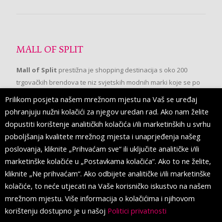
MALL OF SPLIT
Mall of Split
prestižna je shopping destinacija s oko 200
trgovačkih brendova te niz svjetskih modnih marki koje se po
prvi put pojavljuju u Splitu.
Prilikom posjeta našem mrežnom mjestu na Vaš se uređaj
pohranjuju nužni kolačići za njegov uredan rad. Ako nam želite
dopustiti korištenje analitičkih kolačića i/ili marketinških u svrhu
PRATITE NAS
poboljšanja kvalitete mrežnog mjesta i unaprjeđenja našeg
poslovanja, kliknite „Prihvaćam sve“ ili uključite analitičke i/ili
marketinške kolačiće u „Postavkama kolačića“. Ako to ne želite,
kliknite „Ne prihvaćam“. Ako odbijete analitičke i/ili marketinške
kolačiće, to neće utjecati na Vaše korisničko iskustvo na našem
mrežnom mjestu. Više informacija o kolačićima i njihovom
korištenju dostupno je u našoj
Politici privatnosti