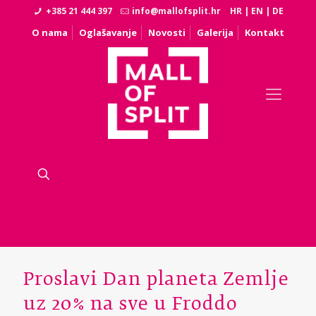
+385 21 444 397
info@mallofsplit.hr
HR
|
EN
|
DE
O nama
Oglašavanje
Novosti
Galerija
Kontakt
Proslavi Dan planeta Zemlje
uz 20% na sve u Froddo