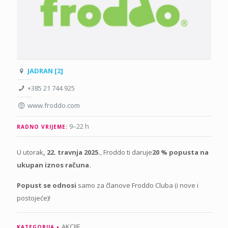
JADRAN [2]
+385 21 744 925
www.froddo.com
9–22 h
RADNO VRIJEME:
U utorak
,
22. travnja 2025
.
, Froddo ti daruje
20 % popusta na
ukupan iznos računa.
Popust se odnosi
samo za članove Froddo Cluba (i nove i
postojeće)!
AKCIJE
KATEGORIJA