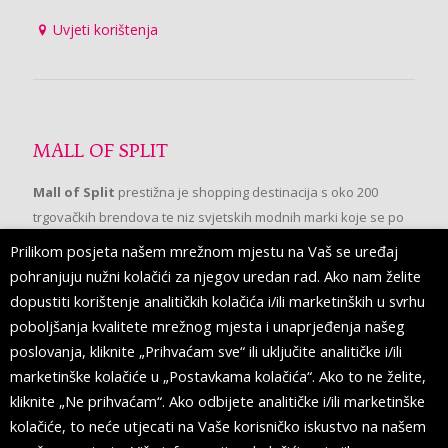
Uvjeti korištenja
MALL OF SPLIT
Mall of Split
prestižna je shopping destinacija s oko 200
trgovačkih brendova te niz svjetskih modnih marki koje se po
prvi put pojavljuju u Splitu.
Prilikom posjeta našem mrežnom mjestu na Vaš se uređaj
pohranjuju nužni kolačići za njegov uredan rad. Ako nam želite
dopustiti korištenje analitičkih kolačića i/ili marketinških u svrhu
PRATITE NAS
poboljšanja kvalitete mrežnog mjesta i unaprjeđenja našeg
poslovanja, kliknite „Prihvaćam sve“ ili uključite analitičke i/ili
marketinške kolačiće u „Postavkama kolačića“. Ako to ne želite,
kliknite „Ne prihvaćam“. Ako odbijete analitičke i/ili marketinške
kolačiće, to neće utjecati na Vaše korisničko iskustvo na našem