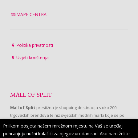
MAPE CENTRA
Politika privatnosti
Uvjeti korištenja
MALL OF SPLIT
Mall of Split
prestižna je shopping destinacija s oko 200
trgovačkih brendova te niz svjetskih modnih marki koje se po
prvi put pojavljuju u Splitu.
Prilikom posjeta našem mrežnom mjestu na Vaš se uređaj
pohranjuju nužni kolačići za njegov uredan rad. Ako nam želite