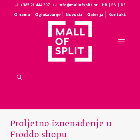
+385 21 444 397
info@mallofsplit.hr
HR
|
EN
|
DE
O nama
Oglašavanje
Novosti
Galerija
Kontakt
Proljetno iznenađenje u
Froddo shopu