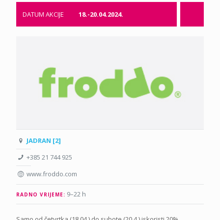
DATUM AKCIJE
18.-20.04.2024.
JADRAN [2]
+385 21 744 925
www.froddo.com
9–22 h
RADNO VRIJEME:
Samo od četvrtka (18.04.) do subote (20.4.) iskoristi 20%