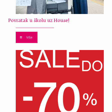
Povratak u školu uz House!
Više