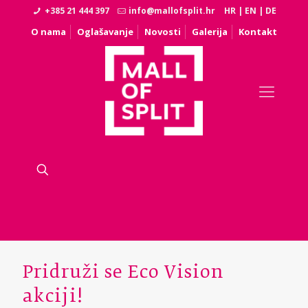
+385 21 444 397
info@mallofsplit.hr
HR
|
EN
|
DE
O nama
Oglašavanje
Novosti
Galerija
Kontakt
Pridruži se Eco Vision
akciji!