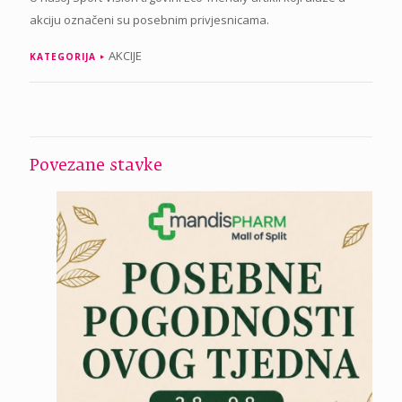
akciju označeni su posebnim privjesnicama.
AKCIJE
KATEGORIJA
Povezane stavke