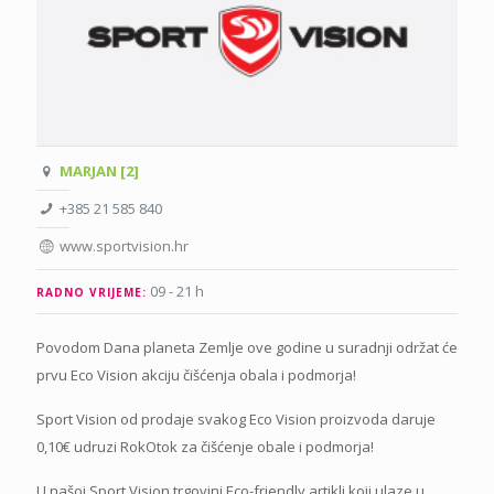
MARJAN [2]
+385 21 585 840
www.sportvision.hr
09 - 21 h
RADNO VRIJEME:
Povodom Dana planeta Zemlje ove godine u suradnji održat će
prvu Eco Vision akciju čišćenja obala i podmorja!
Sport Vision od prodaje svakog Eco Vision proizvoda daruje
0,10€ udruzi RokOtok za čišćenje obale i podmorja!
U našoj Sport Vision trgovini Eco-friendly artikli koji ulaze u