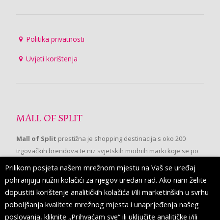
Politika privatnosti
Uvjeti korištenja
MALL OF SPLIT
Mall of Split
prestižna je shopping destinacija s oko 200
trgovačkih brendova te niz svjetskih modnih marki koje se po
prvi put pojavljuju u Splitu.
Prilikom posjeta našem mrežnom mjestu na Vaš se uređaj
pohranjuju nužni kolačići za njegov uredan rad. Ako nam želite
dopustiti korištenje analitičkih kolačića i/ili marketinških u svrhu
PRATITE NAS
poboljšanja kvalitete mrežnog mjesta i unaprjeđenja našeg
poslovanja, kliknite „Prihvaćam sve“ ili uključite analitičke i/ili