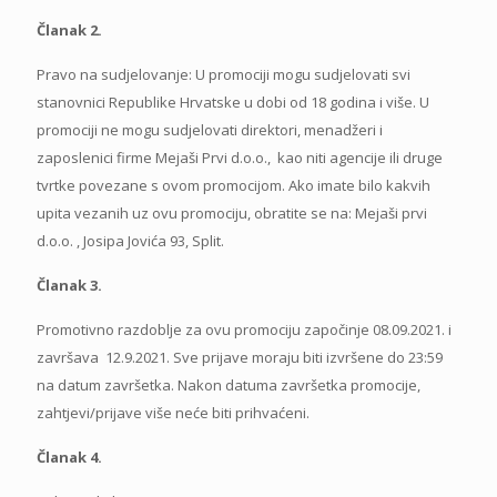
Članak 2.
Pravo na sudjelovanje: U promociji mogu sudjelovati svi
stanovnici Republike Hrvatske u dobi od 18 godina i više. U
promociji ne mogu sudjelovati direktori, menadžeri i
zaposlenici firme Mejaši Prvi d.o.o., kao niti agencije ili druge
tvrtke povezane s ovom promocijom. Ako imate bilo kakvih
upita vezanih uz ovu promociju, obratite se na: Mejaši prvi
d.o.o. , Josipa Jovića 93, Split.
Članak 3.
Promotivno razdoblje za ovu promociju započinje 08.09.2021. i
završava 12.9.2021. Sve prijave moraju biti izvršene do 23:59
na datum završetka. Nakon datuma završetka promocije,
zahtjevi/prijave više neće biti prihvaćeni.
Članak 4.