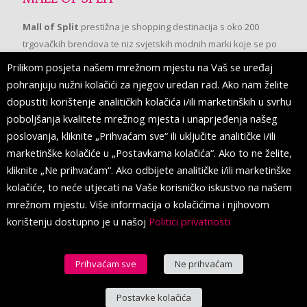
Mall of Split
prestižna je shopping destinacija s oko 200
trgovačkih brendova te niz svjetskih modnih marki koje se po
prvi put pojavljuju u Splitu.
Prilikom posjeta našem mrežnom mjestu na Vaš se uređaj
pohranjuju nužni kolačići za njegov uredan rad. Ako nam želite
dopustiti korištenje analitičkih kolačića i/ili marketinških u svrhu
PRATITE NAS
poboljšanja kvalitete mrežnog mjesta i unaprjeđenja našeg
poslovanja, kliknite „Prihvaćam sve“ ili uključite analitičke i/ili
marketinške kolačiće u „Postavkama kolačića“. Ako to ne želite,
kliknite „Ne prihvaćam“. Ako odbijete analitičke i/ili marketinške
kolačiće, to neće utjecati na Vaše korisničko iskustvo na našem
mrežnom mjestu. Više informacija o kolačićima i njihovom
korištenju dostupno je u našoj
Politici privatnosti
Prihvaćam sve
Ne prihvaćam
© 2016 Mall of Split. All Rights Reserved.
Postavke kolačića