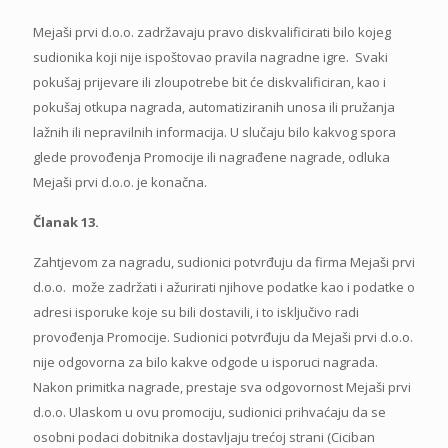
Mejaši prvi d.o.o. zadržavaju pravo diskvalificirati bilo kojeg
sudionika koji nije ispoštovao pravila nagradne igre. Svaki
pokušaj prijevare ili zloupotrebe bit će diskvalificiran, kao i
pokušaj otkupa nagrada, automatiziranih unosa ili pružanja
lažnih ili nepravilnih informacija. U slučaju bilo kakvog spora
glede provođenja Promocije ili nagrađene nagrade, odluka
Mejaši prvi d.o.o. je konačna.
Članak 13.
Zahtjevom za nagradu, sudionici potvrđuju da firma Mejaši prvi
d.o.o. može zadržati i ažurirati njihove podatke kao i podatke o
adresi isporuke koje su bili dostavili, i to isključivo radi
provođenja Promocije. Sudionici potvrđuju da Mejaši prvi d.o.o.
nije odgovorna za bilo kakve odgode u isporuci nagrada.
Nakon primitka nagrade, prestaje sva odgovornost Mejaši prvi
d.o.o. Ulaskom u ovu promociju, sudionici prihvaćaju da se
osobni podaci dobitnika dostavljaju trećoj strani (Ciciban