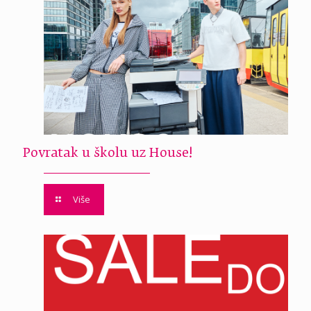
Povratak u školu uz House!
Više