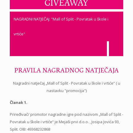
NAGRADNI NATJEČAJ: "Mall of Split - Povratak u škole i
vrtiće"
PRAVILA NAGRADNOG NATJEČAJA
Nagradni natječaj „Mall of Split - Povratak u škole i vrtiće“ ( u
nastavku "promocija")
Članak 1.
Priređivač/ promotor nagradne igre pod nazivom „Mall of Split -
Povratak u škole i vrtiće“ je Mejaši prvi d.o.o. , Josipa Jovića 93,
Split. OIB: 49368232868