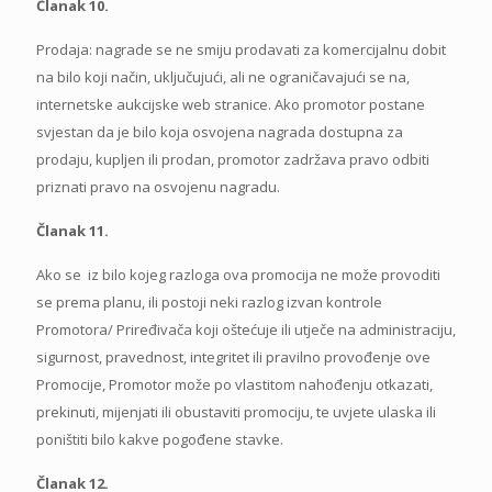
Članak 10.
Prodaja: nagrade se ne smiju prodavati za komercijalnu dobit
na bilo koji način, uključujući, ali ne ograničavajući se na,
internetske aukcijske web stranice. Ako promotor postane
svjestan da je bilo koja osvojena nagrada dostupna za
prodaju, kupljen ili prodan, promotor zadržava pravo odbiti
priznati pravo na osvojenu nagradu.
Članak 11.
Ako se iz bilo kojeg razloga ova promocija ne može provoditi
se prema planu, ili postoji neki razlog izvan kontrole
Promotora/ Priređivača koji oštećuje ili utječe na administraciju,
sigurnost, pravednost, integritet ili pravilno provođenje ove
Promocije, Promotor može po vlastitom nahođenju otkazati,
prekinuti, mijenjati ili obustaviti promociju, te uvjete ulaska ili
poništiti bilo kakve pogođene stavke.
Članak 12.