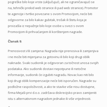
pogreške bilo koje vrste (uključujući, ali ne ograničavajući se
na, tehnički prekid web stranice ili pad web stranice). Promotor
te agencije i tvrtke povezane s ovom Promocijom, neće biti
odgovorne za bilo kakav gubitak, trošak ili štetu koja je
proizašla iz nepažnje bilo koje osobe u svezi s ovom
Promocijom ili prihvaćanjem ili korištenjem nagrade.
Članak 9.
Prenosivost i/ili zamjena: Nagrada nije prenosiva ili zamjenjiva
i ne može biti mijenjana za gotovinu ili bilo koji drugi oblik
naknade. Svaki sudionik je odgovoran za točnost unosa svojih
podataka. Ako sudionik dostavi nepotpune ili netočne
informacije, sudionik će izgubiti nagradu. Novac kao niti bilo
koji drugi oblik kompenzacije neće biti isporučen. Nagrade su
podložne raspoloživosti, a ako te stavke više nisu dostupne,
firma Mejaši prvi d.o.o. zadržava diskrecijsko pravo zamijeniti
istu s alternativnom nagradom jednake ili više vrijednosti.