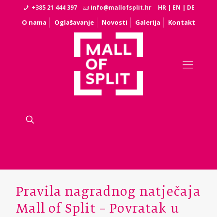
+385 21 444 397
info@mallofsplit.hr
HR
|
EN
|
DE
O nama
Oglašavanje
Novosti
Galerija
Kontakt
Pravila nagradnog natječaja
Mall of Split – Povratak u