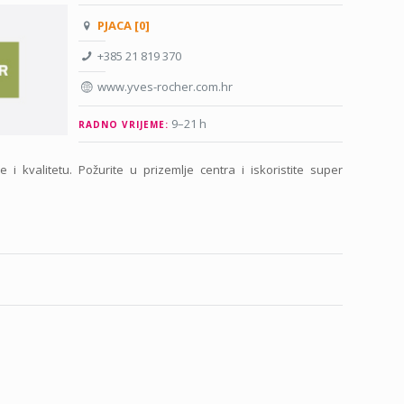
PJACA [0]
+385 21 819 370
www.yves-rocher.com.hr
9–21 h
RADNO VRIJEME:
 i kvalitetu. Požurite u prizemlje centra i iskoristite super