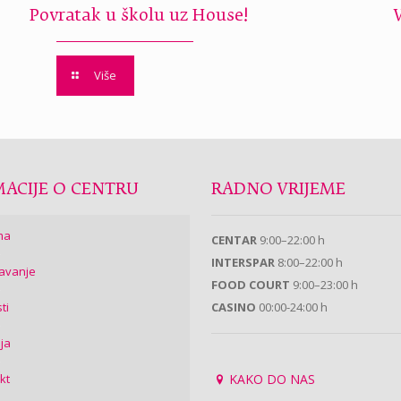
Povratak u školu uz House!
Više
ACIJE O CENTRU
RADNO VRIJEME
ma
CENTAR
9:00–22:00 h
INTERSPAR
8:00–22:00 h
avanje
FOOD COURT
9:00–23:00 h
ti
CASINO
00:00-24:00 h
ija
kt
KAKO DO NAS