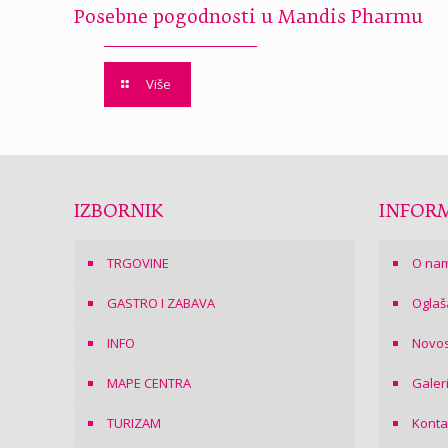
Posebne pogodnosti u Mandis Pharmu
Više
IZBORNIK
INFORM
TRGOVINE
O na
GASTRO I ZABAVA
Oglaš
INFO
Novos
MAPE CENTRA
Galer
TURIZAM
Konta