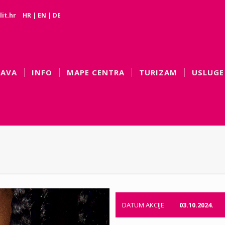
it.hr
HR
|
EN
|
DE
BAVA
INFO
MAPE CENTRA
TURIZAM
USLUGE
DATUM AKCIJE
03.10.2024.