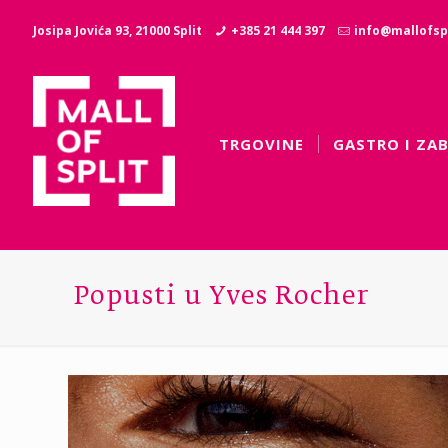
Josipa Jovića 93, 21000 Split
+385 21 444 397
info@mallofspl
TRGOVINE
GASTRO I ZA
Popusti u Yves Rocher