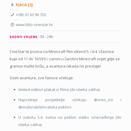
PJACA [2]
+385 01 63 96 720
www.blitz-cinestar.hr
09 - 24h
RADNO VRIJEME:
CineStar te poziva na Minecraft film vikend 5. i 6.4. Ulaznice
kupi od 11 do 16:59 h i zaroni u čarobni Minecraft svijet gdje se
granice mašte brišu, a avantura nikada ne prestaje!
Osim avanture, sve fanove očekuje:
limited edition plakat iz filma (do isteka zaliha)
Najsretnije posjetitelje očekuju @oreo_cro i
@mcdonaldshrvatska pokloni
U subotu 5.4. svima na poklon slatko iznenađenje (do
isteka zaliha)