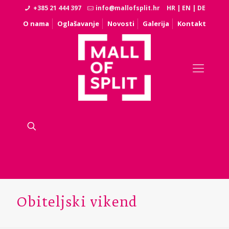
+385 21 444 397
info@mallofsplit.hr
HR
|
EN
|
DE
O nama
Oglašavanje
Novosti
Galerija
Kontakt
Obiteljski vikend