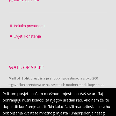
Politika privatnosti
Uvjeti korištenja
MALL OF SPLIT
Mall of Split
prestižna je shopping destinacija s oko 200
trgovačkih brendova te niz svjetskih modnih marki koje se po
prvi put pojavljuju u Splitu.
Prilikom posjeta našem mrežnom mjestu na Vaš se uređaj
pohranjuju nužni kolačići za njegov uredan rad. Ako nam želite
dopustiti korištenje analitičkih kolačića i/ili marketinških u svrhu
PRATITE NAS
poboljšanja kvalitete mrežnog mjesta i unaprjeđenja našeg