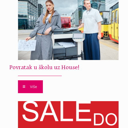
Povratak u školu uz House!
Više