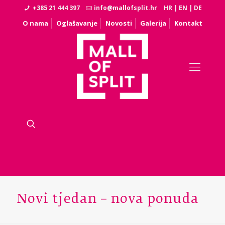
+385 21 444 397
info@mallofsplit.hr
HR
|
EN
|
DE
O nama
Oglašavanje
Novosti
Galerija
Kontakt
Novi tjedan – nova ponuda