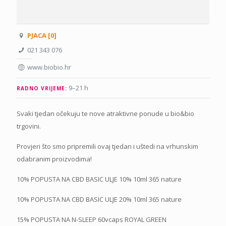
PJACA [0]
021 343 076
www.biobio.hr
9–21 h
RADNO VRIJEME:
Svaki tjedan očekuju te nove atraktivne ponude u bio&bio
trgovini.
Provjeri što smo pripremili ovaj tjedan i uštedi na vrhunskim
odabranim proizvodima!
10% POPUSTA NA CBD BASIC ULJE 10% 10ml 365 nature
10% POPUSTA NA CBD BASIC ULJE 20% 10ml 365 nature
15% POPUSTA NA N-SLEEP 60vcaps ROYAL GREEN