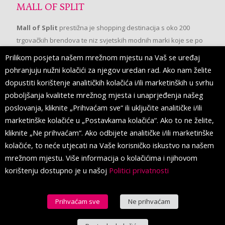
MALL OF SPLIT
Mall of Split
prestižna je shopping destinacija s oko 200
trgovačkih brendova te niz svjetskih modnih marki koje se po
prvi put pojavljuju u Splitu.
Prilikom posjeta našem mrežnom mjestu na Vaš se uređaj
pohranjuju nužni kolačići za njegov uredan rad. Ako nam želite
dopustiti korištenje analitičkih kolačića i/ili marketinških u svrhu
PRATITE NAS
poboljšanja kvalitete mrežnog mjesta i unaprjeđenja našeg
poslovanja, kliknite „Prihvaćam sve“ ili uključite analitičke i/ili
marketinške kolačiće u „Postavkama kolačića“. Ako to ne želite,
kliknite „Ne prihvaćam“. Ako odbijete analitičke i/ili marketinške
kolačiće, to neće utjecati na Vaše korisničko iskustvo na našem
mrežnom mjestu. Više informacija o kolačićima i njihovom
korištenju dostupno je u našoj
Politici privatnosti
Prihvaćam sve
Ne prihvaćam
© 2016 Mall of Split. All Rights Reserved.