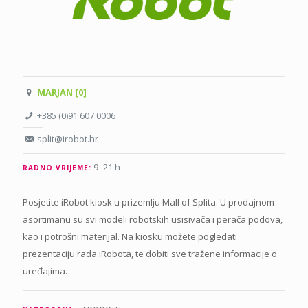
MARJAN [0]
+385 (0)91 607 0006
split@irobot.hr
9–21 h
RADNO VRIJEME:
Posjetite iRobot kiosk u prizemlju Mall of Splita. U prodajnom
asortimanu su svi modeli robotskih usisivača i perača podova,
kao i potrošni materijal. Na kiosku možete pogledati
prezentaciju rada iRobota, te dobiti sve tražene informacije o
uređajima.