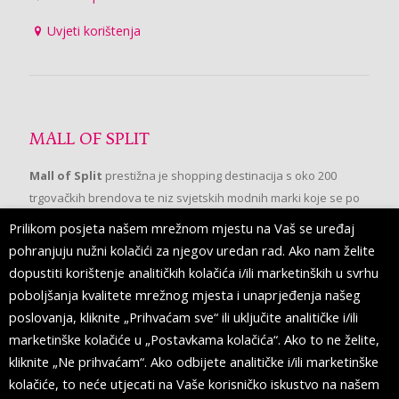
Uvjeti korištenja
MALL OF SPLIT
Mall of Split
prestižna je shopping destinacija s oko 200
trgovačkih brendova te niz svjetskih modnih marki koje se po
prvi put pojavljuju u Splitu.
Prilikom posjeta našem mrežnom mjestu na Vaš se uređaj
pohranjuju nužni kolačići za njegov uredan rad. Ako nam želite
dopustiti korištenje analitičkih kolačića i/ili marketinških u svrhu
PRATITE NAS
poboljšanja kvalitete mrežnog mjesta i unaprjeđenja našeg
poslovanja, kliknite „Prihvaćam sve“ ili uključite analitičke i/ili
marketinške kolačiće u „Postavkama kolačića“. Ako to ne želite,
kliknite „Ne prihvaćam“. Ako odbijete analitičke i/ili marketinške
kolačiće, to neće utjecati na Vaše korisničko iskustvo na našem