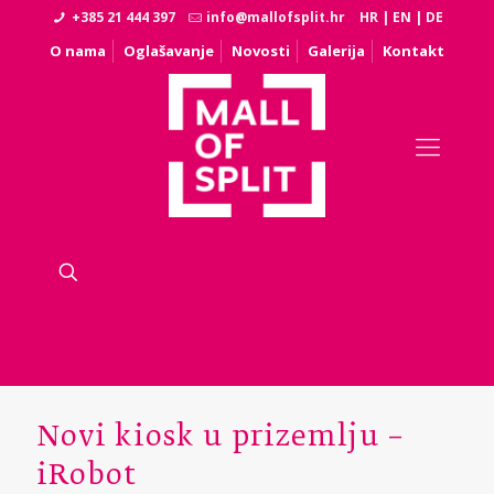
+385 21 444 397
info@mallofsplit.hr
HR
|
EN
|
DE
O nama
Oglašavanje
Novosti
Galerija
Kontakt
Novi kiosk u prizemlju –
iRobot