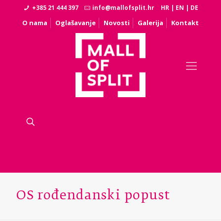
+385 21 444 397
info@mallofsplit.hr
HR
|
EN
|
DE
O nama
Oglašavanje
Novosti
Galerija
Kontakt
OS rođendanski popust