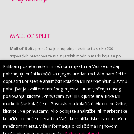
MALL OF SPLIT
Mall of Split
prestižna je shopping destinacija s oko 200
trgovačkih brendova te niz svjetskih modnih marki koje se po
prvi put pojavljuju u Splitu.
Prilikom posjeta našem mrežnom mjestu na Vaš se uređaj
pohranjuju nužni kolačići za njegov uredan rad. Ako nam želite
dopustiti korištenje analitičkih kolačića i/ili marketinških u svrhu
PRATITE NAS
poboljšanja kvalitete mrežnog mjesta i unaprjeđenja našeg
poslovanja, kliknite „Prihvaćam sve“ ili uključite analitičke i/ili
marketinške kolačiće u „Postavkama kolačića“. Ako to ne želite,
kliknite „Ne prihvaćam“. Ako odbijete analitičke i/ili marketinške
kolačiće, to neće utjecati na Vaše korisničko iskustvo na našem
mrežnom mjestu. Više informacija o kolačićima i njihovom
korištenju dostupno je u našoj
Politici privatnosti