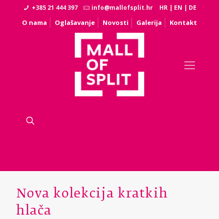
+385 21 444 397
info@mallofsplit.hr
HR
|
EN
|
DE
O nama
Oglašavanje
Novosti
Galerija
Kontakt
Nova kolekcija kratkih
hlača