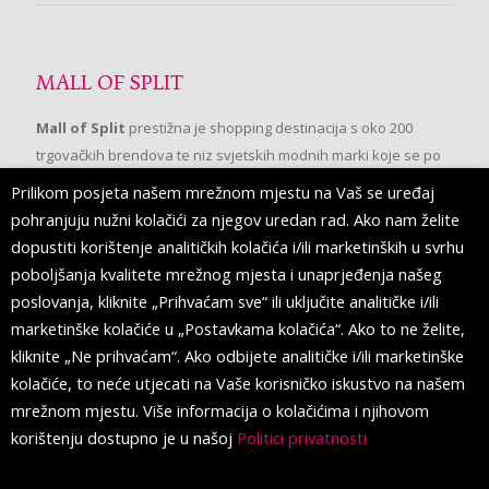
MALL OF SPLIT
Mall of Split
prestižna je shopping destinacija s oko 200
trgovačkih brendova te niz svjetskih modnih marki koje se po
prvi put pojavljuju u Splitu.
Prilikom posjeta našem mrežnom mjestu na Vaš se uređaj
pohranjuju nužni kolačići za njegov uredan rad. Ako nam želite
dopustiti korištenje analitičkih kolačića i/ili marketinških u svrhu
PRATITE NAS
poboljšanja kvalitete mrežnog mjesta i unaprjeđenja našeg
poslovanja, kliknite „Prihvaćam sve“ ili uključite analitičke i/ili
marketinške kolačiće u „Postavkama kolačića“. Ako to ne želite,
kliknite „Ne prihvaćam“. Ako odbijete analitičke i/ili marketinške
kolačiće, to neće utjecati na Vaše korisničko iskustvo na našem
mrežnom mjestu. Više informacija o kolačićima i njihovom
korištenju dostupno je u našoj
Politici privatnosti