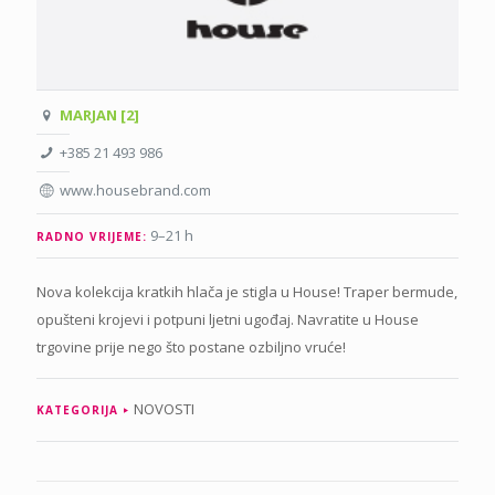
MARJAN [2]
+385 21 493 986
www.housebrand.com
9–21 h
RADNO VRIJEME:
Nova kolekcija kratkih hlača je stigla u House! Traper bermude,
opušteni krojevi i potpuni ljetni ugođaj. Navratite u House
trgovine prije nego što postane ozbiljno vruće!
NOVOSTI
KATEGORIJA