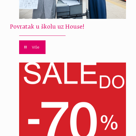
Povratak u školu uz House!
Više