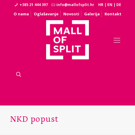
+385 21 444 397
info@mallofsplit.hr
HR
|
EN
|
DE
O nama
Oglašavanje
Novosti
Galerija
Kontakt
NKD popust