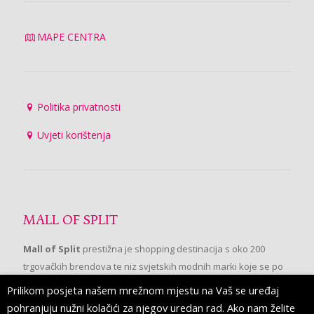
MAPE CENTRA
Politika privatnosti
Uvjeti korištenja
MALL OF SPLIT
Mall of Split
prestižna je shopping destinacija s oko 200
trgovačkih brendova te niz svjetskih modnih marki koje se po
prvi put pojavljuju u Splitu.
Prilikom posjeta našem mrežnom mjestu na Vaš se uređaj
pohranjuju nužni kolačići za njegov uredan rad. Ako nam želite