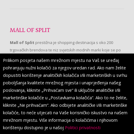
MALL OF SPLIT
Mall of Split
prestižna je shopping destinacija s oko 200
trgovačkih brendova te niz svjetskih modnih marki koje se po
prvi put pojavljuju u Splitu.
Prilikom posjeta našem mrežnom mjestu na Vaš se uređaj
pohranjuju nužni kolačići za njegov uredan rad. Ako nam želite
dopustiti korištenje analitičkih kolačića i/ili marketinških u svrhu
PRATITE NAS
poboljšanja kvalitete mrežnog mjesta i unaprjeđenja našeg
poslovanja, kliknite „Prihvaćam sve“ ili uključite analitičke i/ili
marketinške kolačiće u „Postavkama kolačića“. Ako to ne želite,
kliknite „Ne prihvaćam“. Ako odbijete analitičke i/ili marketinške
kolačiće, to neće utjecati na Vaše korisničko iskustvo na našem
mrežnom mjestu. Više informacija o kolačićima i njihovom
korištenju dostupno je u našoj
Politici privatnosti