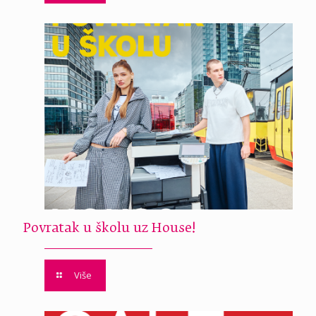
Povratak u školu uz House!
Više