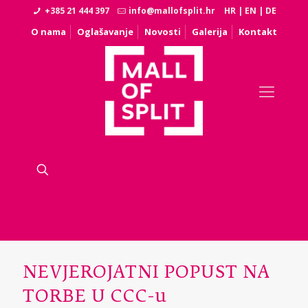
+385 21 444 397
info@mallofsplit.hr
HR
|
EN
|
DE
O nama
Oglašavanje
Novosti
Galerija
Kontakt
NEVJEROJATNI POPUST NA
TORBE U CCC-u