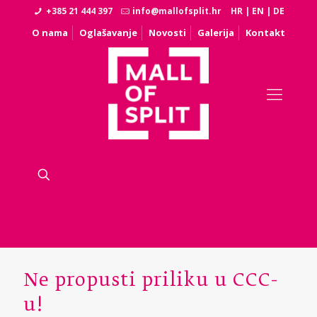
+385 21 444 397
info@mallofsplit.hr
HR
|
EN
|
DE
O nama
Oglašavanje
Novosti
Galerija
Kontakt
Ne propusti priliku u CCC-
u!