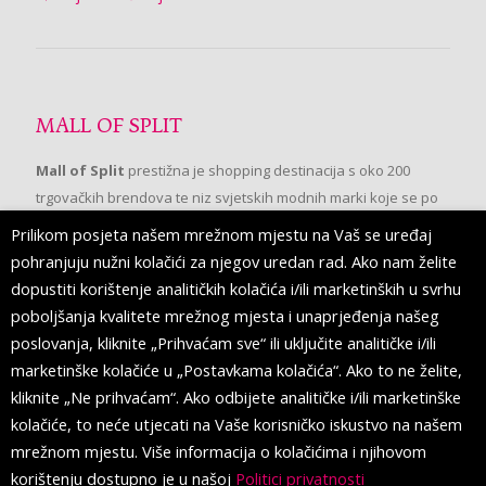
MALL OF SPLIT
Mall of Split
prestižna je shopping destinacija s oko 200
trgovačkih brendova te niz svjetskih modnih marki koje se po
prvi put pojavljuju u Splitu.
Prilikom posjeta našem mrežnom mjestu na Vaš se uređaj
pohranjuju nužni kolačići za njegov uredan rad. Ako nam želite
dopustiti korištenje analitičkih kolačića i/ili marketinških u svrhu
PRATITE NAS
poboljšanja kvalitete mrežnog mjesta i unaprjeđenja našeg
poslovanja, kliknite „Prihvaćam sve“ ili uključite analitičke i/ili
marketinške kolačiće u „Postavkama kolačića“. Ako to ne želite,
kliknite „Ne prihvaćam“. Ako odbijete analitičke i/ili marketinške
kolačiće, to neće utjecati na Vaše korisničko iskustvo na našem
mrežnom mjestu. Više informacija o kolačićima i njihovom
korištenju dostupno je u našoj
Politici privatnosti