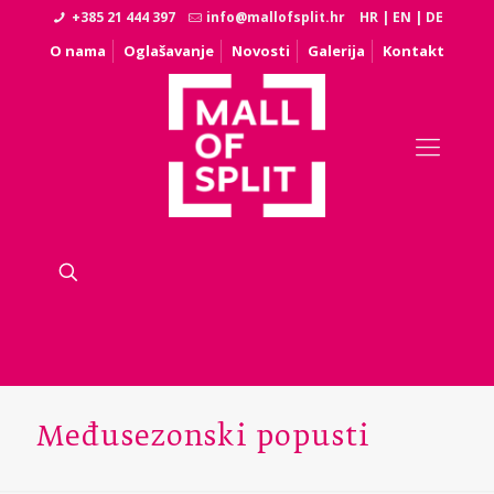
+385 21 444 397
info@mallofsplit.hr
HR
|
EN
|
DE
O nama
Oglašavanje
Novosti
Galerija
Kontakt
Međusezonski popusti