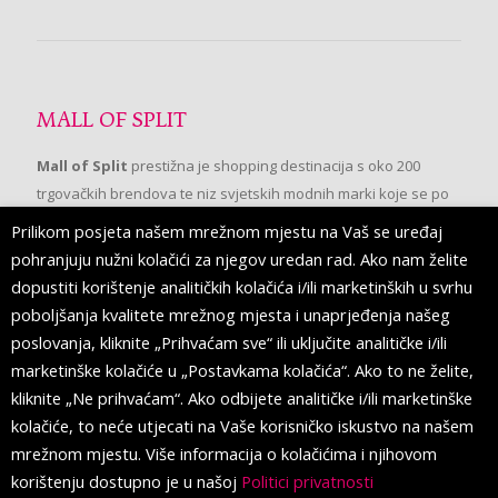
MALL OF SPLIT
Mall of Split
prestižna je shopping destinacija s oko 200
trgovačkih brendova te niz svjetskih modnih marki koje se po
prvi put pojavljuju u Splitu.
Prilikom posjeta našem mrežnom mjestu na Vaš se uređaj
pohranjuju nužni kolačići za njegov uredan rad. Ako nam želite
dopustiti korištenje analitičkih kolačića i/ili marketinških u svrhu
PRATITE NAS
poboljšanja kvalitete mrežnog mjesta i unaprjeđenja našeg
poslovanja, kliknite „Prihvaćam sve“ ili uključite analitičke i/ili
marketinške kolačiće u „Postavkama kolačića“. Ako to ne želite,
kliknite „Ne prihvaćam“. Ako odbijete analitičke i/ili marketinške
kolačiće, to neće utjecati na Vaše korisničko iskustvo na našem
mrežnom mjestu. Više informacija o kolačićima i njihovom
korištenju dostupno je u našoj
Politici privatnosti