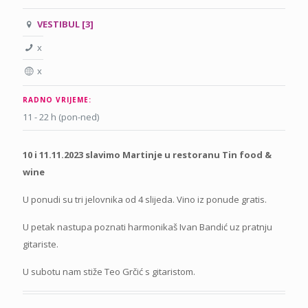
VESTIBUL [3]
x
x
RADNO VRIJEME:
11 - 22 h (pon-ned)
10 i 11.11.2023 slavimo Martinje u restoranu Tin food &
wine
U ponudi su tri jelovnika od 4 slijeda. Vino iz ponude gratis.
U petak nastupa poznati harmonikaš Ivan Bandić uz pratnju
gitariste.
U subotu nam stiže Teo Grčić s gitaristom.