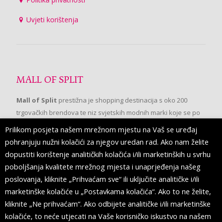
Uvjeti korištenja
MALL OF SPLIT
Mall of Split
prestižna je shopping destinacija s oko 200
trgovačkih brendova te niz svjetskih modnih marki koje se po
prvi put pojavljuju u Splitu.
Prilikom posjeta našem mrežnom mjestu na Vaš se uređaj
pohranjuju nužni kolačići za njegov uredan rad. Ako nam želite
dopustiti korištenje analitičkih kolačića i/ili marketinških u svrhu
PRATITE NAS
poboljšanja kvalitete mrežnog mjesta i unaprjeđenja našeg
poslovanja, kliknite „Prihvaćam sve“ ili uključite analitičke i/ili
marketinške kolačiće u „Postavkama kolačića“. Ako to ne želite,
kliknite „Ne prihvaćam“. Ako odbijete analitičke i/ili marketinške
kolačiće, to neće utjecati na Vaše korisničko iskustvo na našem