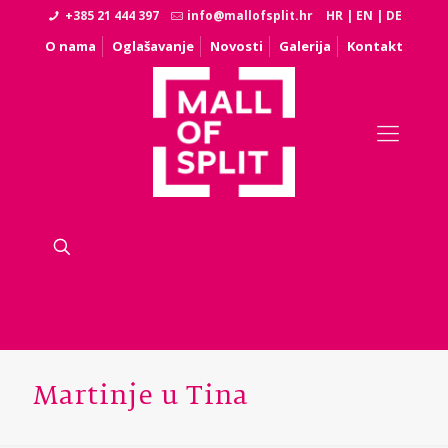
+385 21 444 397
info@mallofsplit.hr
HR
|
EN
|
DE
O nama
Oglašavanje
Novosti
Galerija
Kontakt
Martinje u Tina