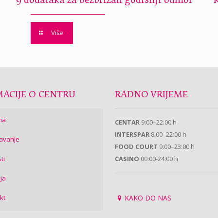
9 dodataka za bezbrižan godišnji odmor
Više
ACIJE O CENTRU
RADNO VRIJEME
ma
CENTAR
9:00–22:00 h
INTERSPAR
8:00–22:00 h
avanje
FOOD COURT
9:00–23:00 h
ti
CASINO
00:00-24:00 h
ija
kt
KAKO DO NAS