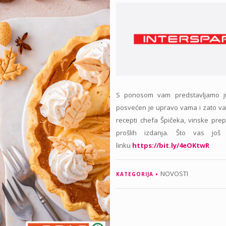
S ponosom vam predstavljamo ju
posvećen je upravo vama i zato va
recepti chefa Špičeka, vinske prep
prošlih izdanja. Što vas jo
linku
https://bit.ly/4eOKtwR
NOVOSTI
KATEGORIJA