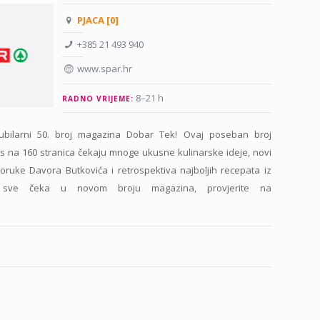
PJACA [0]
+385 21 493 940
www.spar.hr
8–21 h
RADNO VRIJEME:
bilarni 50. broj magazina Dobar Tek! Ovaj poseban broj
s na 160 stranica čekaju mnoge ukusne kulinarske ideje, novi
oruke Davora Butkovića i retrospektiva najboljih recepata iz
š sve čeka u novom broju magazina, provjerite na