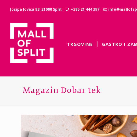
Josipa Jovića 93, 21000 Split
+385 21 444 397
info@mallofspl
TRGOVINE
GASTRO I ZA
Magazin Dobar tek