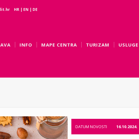
it.hr
HR
|
EN
|
DE
BAVA
INFO
MAPE CENTRA
TURIZAM
USLUGE
DATUM NOVOSTI
16.10.2024.