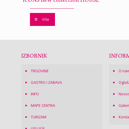
ICONS new collection HOUSE
Više
IZBORNIK
INFORM
TRGOVINE
O na
GASTRO I ZABAVA
Oglaš
INFO
Novos
MAPE CENTRA
Galer
TURIZAM
Konta
USLUGE