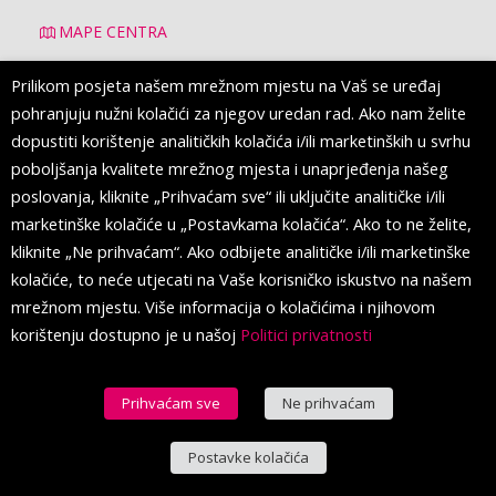
MAPE CENTRA
Prilikom posjeta našem mrežnom mjestu na Vaš se uređaj
pohranjuju nužni kolačići za njegov uredan rad. Ako nam želite
dopustiti korištenje analitičkih kolačića i/ili marketinških u svrhu
Politika privatnosti
poboljšanja kvalitete mrežnog mjesta i unaprjeđenja našeg
Uvjeti korištenja
poslovanja, kliknite „Prihvaćam sve“ ili uključite analitičke i/ili
marketinške kolačiće u „Postavkama kolačića“. Ako to ne želite,
kliknite „Ne prihvaćam“. Ako odbijete analitičke i/ili marketinške
kolačiće, to neće utjecati na Vaše korisničko iskustvo na našem
mrežnom mjestu. Više informacija o kolačićima i njihovom
MALL OF SPLIT
korištenju dostupno je u našoj
Politici privatnosti
Mall of Split
prestižna je shopping destinacija s oko 200
trgovačkih brendova te niz svjetskih modnih marki koje se po
Prihvaćam sve
Ne prihvaćam
prvi put pojavljuju u Splitu.
Postavke kolačića
Hrvatski