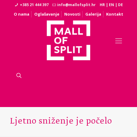
+385 21 444 397
info@mallofsplit.hr
HR
|
EN
|
DE
O nama
Oglašavanje
Novosti
Galerija
Kontakt
Ljetno sniženje je počelo