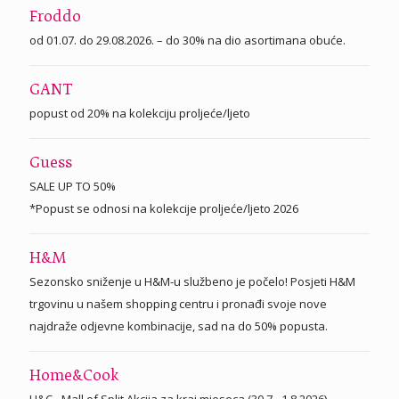
Froddo
od 01.07. do 29.08.2026. – do 30% na dio asortimana obuće.
GANT
popust od 20% na kolekciju proljeće/ljeto
Guess
SALE UP TO 50%
*Popust se odnosi na kolekcije proljeće/ljeto 2026
H&M
Sezonsko sniženje u H&M-u službeno je počelo! Posjeti H&M
trgovinu u našem shopping centru i pronađi svoje nove
najdraže odjevne kombinacije, sad na do 50% popusta.
Home&Cook
H&C - Mall of Split Akcija za kraj mjeseca (30.7.–1.8.2026)