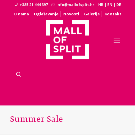
+385 21 444 397
info@mallofsplit.hr
HR
|
EN
|
DE
O nama
Oglašavanje
Novosti
Galerija
Kontakt
Summer Sale