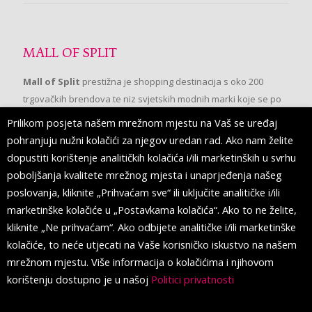
MALL OF SPLIT
Mall of Split
prestižna je shopping destinacija s oko 200
trgovačkih brendova te niz svjetskih modnih marki koje se po
prvi put pojavljuju u Splitu.
Prilikom posjeta našem mrežnom mjestu na Vaš se uređaj
pohranjuju nužni kolačići za njegov uredan rad. Ako nam želite
dopustiti korištenje analitičkih kolačića i/ili marketinških u svrhu
PRATITE NAS
poboljšanja kvalitete mrežnog mjesta i unaprjeđenja našeg
poslovanja, kliknite „Prihvaćam sve“ ili uključite analitičke i/ili
marketinške kolačiće u „Postavkama kolačića“. Ako to ne želite,
kliknite „Ne prihvaćam“. Ako odbijete analitičke i/ili marketinške
kolačiće, to neće utjecati na Vaše korisničko iskustvo na našem
mrežnom mjestu. Više informacija o kolačićima i njihovom
korištenju dostupno je u našoj
Politici privatnosti