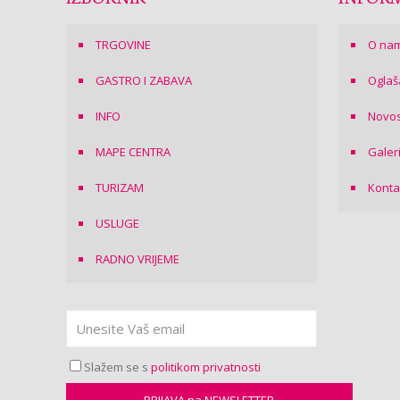
TRGOVINE
O na
GASTRO I ZABAVA
Oglaš
INFO
Novos
MAPE CENTRA
Galer
TURIZAM
Konta
USLUGE
RADNO VRIJEME
Slažem se s
politikom privatnosti