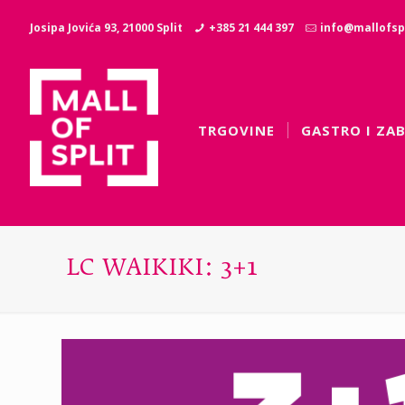
Josipa Jovića 93, 21000 Split
+385 21 444 397
info@mallofspl
TRGOVINE
GASTRO I ZA
LC WAIKIKI: 3+1