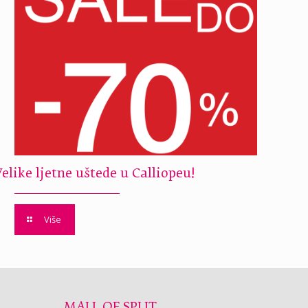
Velike ljetne uštede u Calliopeu!
Više
MALL OF SPLIT