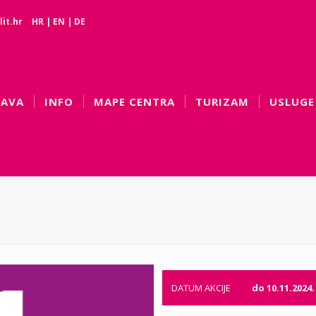
it.hr
HR
|
EN
|
DE
BAVA
INFO
MAPE CENTRA
TURIZAM
USLUGE
DATUM AKCIJE
do 10.11.2024.