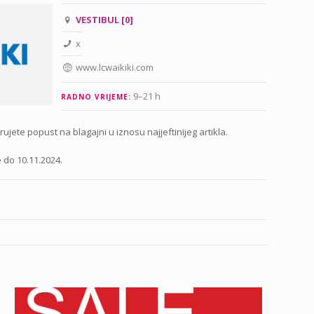
VESTIBUL [0]
x
www.lcwaikiki.com
9–21 h
RADNO VRIJEME:
ujete popust na blagajni u iznosu najjeftinijeg artikla.
e do 10.11.2024.