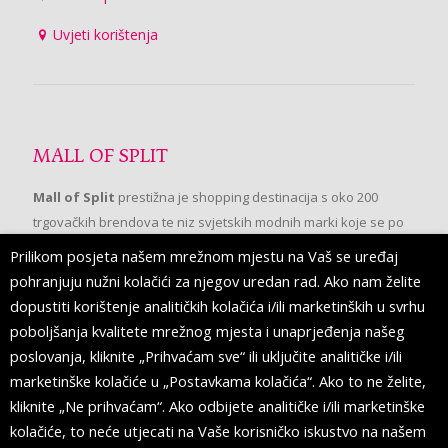
Uvjeti korištenja
MALL OF SPLIT
Mall of Split
prestižna je shopping destinacija s oko 200
trgovačkih brendova te niz svjetskih modnih marki koje se po
prvi put pojavljuju u Splitu.
Prilikom posjeta našem mrežnom mjestu na Vaš se uređaj
pohranjuju nužni kolačići za njegov uredan rad. Ako nam želite
dopustiti korištenje analitičkih kolačića i/ili marketinških u svrhu
PRATITE NAS
poboljšanja kvalitete mrežnog mjesta i unaprjeđenja našeg
poslovanja, kliknite „Prihvaćam sve“ ili uključite analitičke i/ili
marketinške kolačiće u „Postavkama kolačića“. Ako to ne želite,
kliknite „Ne prihvaćam“. Ako odbijete analitičke i/ili marketinške
kolačiće, to neće utjecati na Vaše korisničko iskustvo na našem