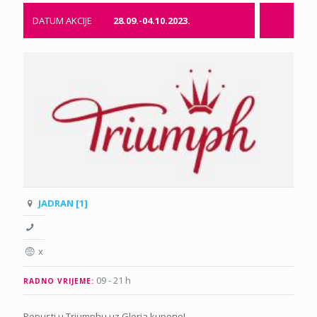
DATUM AKCIJE
28.09.-04.10.2023.
JADRAN [1]
x
09 - 21 h
RADNO VRIJEME:
Popusti u Triumphu uz Gloria kupone!