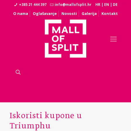
+385 21 444 397
info@mallofsplit.hr
HR
|
EN
|
DE
O nama
Oglašavanje
Novosti
Galerija
Kontakt
Iskoristi kupone u
Triumphu