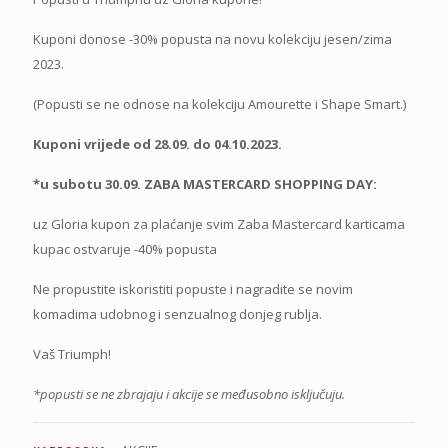
Kuponi donose -30% popusta na novu kolekciju jesen/zima
2023.
(Popusti se ne odnose na kolekciju Amourette i Shape Smart.)
Kuponi vrijede od 28.09. do 04.10.2023.
*u subotu 30.09. ZABA MASTERCARD SHOPPING DAY:
uz Gloria kupon za plaćanje svim Zaba Mastercard karticama
kupac ostvaruje -40% popusta
Ne propustite iskoristiti popuste i nagradite se novim
komadima udobnog i senzualnog donjeg rublja.
Vaš Triumph!
*popusti se ne zbrajaju i akcije se međusobno isključuju.