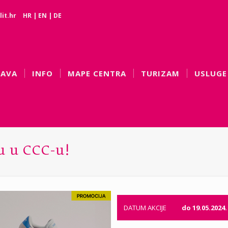
it.hr
HR
|
EN
|
DE
BAVA
INFO
MAPE CENTRA
TURIZAM
USLUGE
ku u CCC-u!
DATUM AKCIJE
do 19.05.2024.