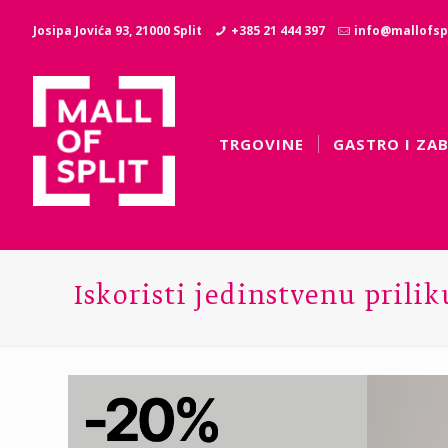
Josipa Jovića 93, 21000 Split
+385 21 444 397
info@mallofspl
TRGOVINE
GASTRO I ZA
Iskoristi jedinstvenu prili