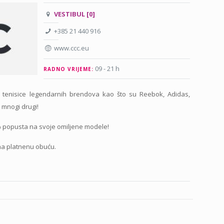
VESTIBUL [0]
+385 21 440 916
www.ccc.eu
09 - 21 h
RADNO VRIJEME:
tenisice legendarnih brendova kao što su Reebok, Adidas,
 mnogi drugi!
 % popusta na svoje omiljene modele!
 na platnenu obuću.