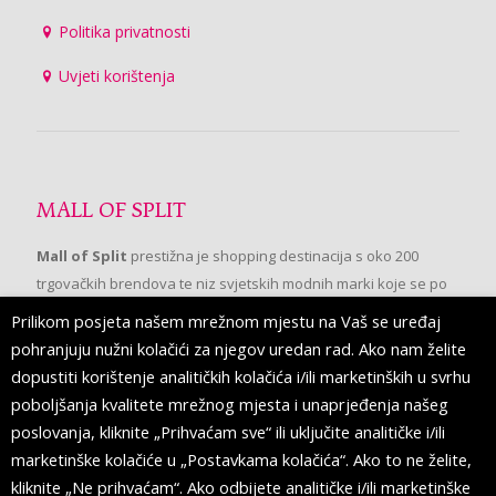
Politika privatnosti
Uvjeti korištenja
MALL OF SPLIT
Mall of Split
prestižna je shopping destinacija s oko 200
trgovačkih brendova te niz svjetskih modnih marki koje se po
prvi put pojavljuju u Splitu.
Prilikom posjeta našem mrežnom mjestu na Vaš se uređaj
pohranjuju nužni kolačići za njegov uredan rad. Ako nam želite
dopustiti korištenje analitičkih kolačića i/ili marketinških u svrhu
PRATITE NAS
poboljšanja kvalitete mrežnog mjesta i unaprjeđenja našeg
poslovanja, kliknite „Prihvaćam sve“ ili uključite analitičke i/ili
marketinške kolačiće u „Postavkama kolačića“. Ako to ne želite,
kliknite „Ne prihvaćam“. Ako odbijete analitičke i/ili marketinške