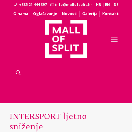
+385 21 444 397
info@mallofsplit.hr
HR
|
EN
|
DE
O nama
Oglašavanje
Novosti
Galerija
Kontakt
INTERSPORT ljetno
sniženje