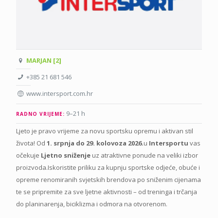
MARJAN [2]
+385 21 681 546
www.intersport.com.hr
9–21 h
RADNO VRIJEME:
Ljeto je pravo vrijeme za novu sportsku opremu i aktivan stil
života! Od
1. srpnja do 29. kolovoza 2026.
u
Intersportu
vas
očekuje
Ljetno sniženje
uz atraktivne ponude na veliki izbor
proizvoda.Iskoristite priliku za kupnju sportske odjeće, obuće i
opreme renomiranih svjetskih brendova po sniženim cijenama
te se pripremite za sve ljetne aktivnosti – od treninga i trčanja
do planinarenja, biciklizma i odmora na otvorenom.