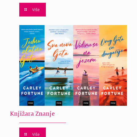
Više
Knjižara Znanje
Više